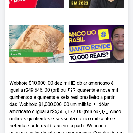
Webhoje $10,000. 00 dez mil 💵 dólar americano é
igual a r$49,546. 00 (brl) ou 🇧🇷 quarenta e nove mil
quinhentos e quarenta e seis real brasileiro a partir
das. Webhoje $1,000,000. 00 um milhão 💵 dólar
americano é igual a r$5,565,177. 00 (brl) ou 🇧🇷 cinco
milhões quinhentos e sessenta e cinco mil cento e
setenta e sete real brasileiro a partir. Webnão é
apenas o valor do iate que impressiona. Construído em