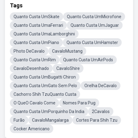
Tags
Quanto Custa UmSkate
Quanto Custa UmMicrofone
Quanto Custa UmaFerrari
Quanto Custa UmJaguar
Quanto Custa UmaLamborghini
Quanto Custa UmPiano
Quanto Custa UmHamster
Photo DeCavalo
CavaloMustang
Quanto Custa UmRim
Quanto Custa UmAirPods
CavaloDesenhado
CavaloShire
Quanto Custa UmBugatti Chiron
Quanto Custa UmGato Sem Pelo
Orelha DeCavalo
Cachorro Shih TzuQuanto Custa
O QueO Cavalo Come
Nomes Para Pug
Quanto Custa UmPorquinho Da India
2Cavalos
Furão
CavaloMangalarga
Cortes Para Shih Tzu
Cocker Americano