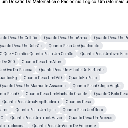
m Desafio De Matemática e Raciocínio Lógico. Um rato mais um
anto Pesa UmGrilhão
Quanto Pesa UmaArma
Quanto Pesa UmP
Quanto Pesa UmDobrão
Quanto Pesa UmQuadriocilo
O Que É GrilhõesQuanto Pesa Um Grilhão
Quanto Pesa UmLivro Esco
 De 300
Quanto Pesa UmAtum
 UmOvo Da Pascoa
Quanto Pesa UmFilhote De Elefante
QuantosKg
Quanto Pesa UmDVD
QuantoEu Peso
Quanto Pesa UmMamunte Assasino
Quanto PesaO Jogo Vegta
nto PesaO
Quanto Pesa UmMachado Grande
QuantoO Bolo Pes
Quanto Pesa UmaEmpilhadeira
Quantos Pesa
tamo
Quanto Pesa UmTijolo
Quanto Pesa UmÚtero
 O
Quanto Pesa UmTruck Vazio
Quanto Pesa UmArceus
o Tradicional
Quanto Pesa UmVidro De Edoçante