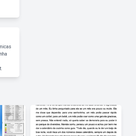
cnicas
inha
.