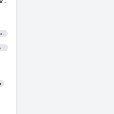
 ...
eru
lar
a