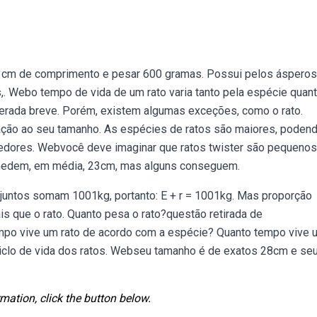
 cm de comprimento e pesar 600 gramas. Possui pelos ásperos
,. Webo tempo de vida de um rato varia tanto pela espécie quan
derada breve. Porém, existem algumas exceções, como o rato.
ção ao seu tamanho. As espécies de ratos são maiores, poden
oedores. Webvocê deve imaginar que ratos twister são pequenos
s medem, em média, 23cm, mas alguns conseguem.
e) juntos somam 1001kg, portanto: E + r = 1001kg. Mas proporção
 que o rato. Quanto pesa o rato?questão retirada de
po vive um rato de acordo com a espécie? Quanto tempo vive 
Ciclo de vida dos ratos. Webseu tamanho é de exatos 28cm e se
mation, click the button below.