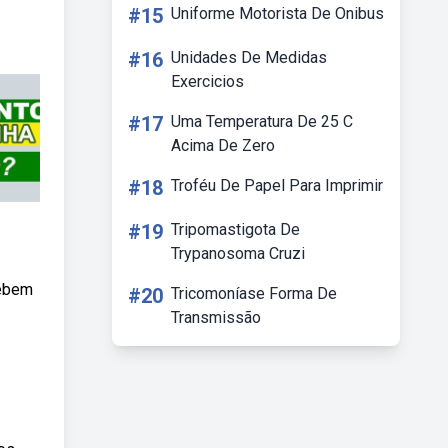
#15
Uniforme Motorista De Onibus
#16
Unidades De Medidas
Exercicios
#17
Uma Temperatura De 25 C
Acima De Zero
#18
Troféu De Papel Para Imprimir
#19
Tripomastigota De
Trypanosoma Cruzi
Webem
#20
Tricomoníase Forma De
Transmissão