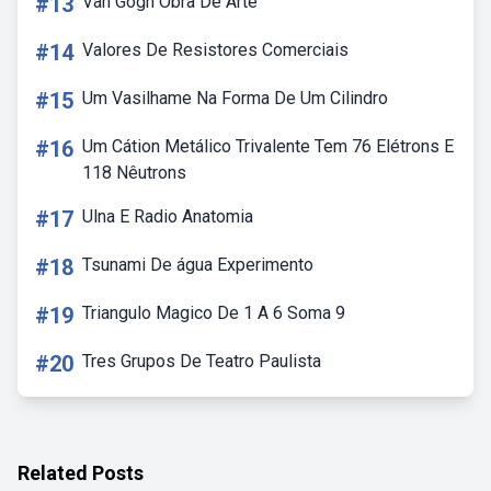
#13
Van Gogh Obra De Arte
#14
Valores De Resistores Comerciais
#15
Um Vasilhame Na Forma De Um Cilindro
#16
Um Cátion Metálico Trivalente Tem 76 Elétrons E
118 Nêutrons
#17
Ulna E Radio Anatomia
#18
Tsunami De água Experimento
#19
Triangulo Magico De 1 A 6 Soma 9
#20
Tres Grupos De Teatro Paulista
Related Posts