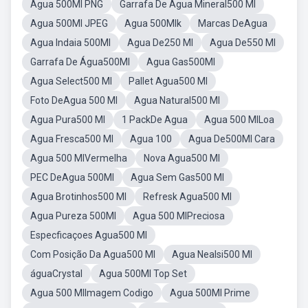
Agua 500Ml PNG
Garrafa De Agua Mineral500 Ml
Agua 500Ml JPEG
Agua 500Mlk
Marcas DeAgua
Agua Indaia 500Ml
Agua De250 Ml
Agua De550 Ml
Garrafa De Água500Ml
Agua Gas500Ml
Agua Select500 Ml
Pallet Agua500 Ml
Foto DeAgua 500 Ml
Agua Natural500 Ml
Agua Pura500 Ml
1 PackDe Agua
Agua 500 MlLoa
Agua Fresca500 Ml
Agua 100
Agua De500Ml Cara
Agua 500 MlVermelha
Nova Agua500 Ml
PEC DeAgua 500Ml
Agua Sem Gas500 Ml
Agua Brotinhos500 Ml
Refresk Agua500 Ml
Agua Pureza 500Ml
Agua 500 MlPreciosa
Especficaçoes Agua500 Ml
Com Posição Da Agua500 Ml
Agua Nealsi500 Ml
águaCrystal
Agua 500Ml Top Set
Agua 500 MlImagem Codigo
Agua 500Ml Prime