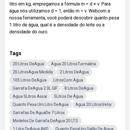
litro em kg, empregamos a fórmula m = d × v. Para
água nós utilizamos d = 1, então m = v. Webcom a
nossa ferramenta, você poderá descobrir quanto pesa
1 litro de água, qual é a densidade do leite ou a
densidade do ouro.
Tags
20 Litros DeAgua
Agua 20 LitrosTurmalina
20 LitrosAgua Medida
2 Litros DeAgua
105 Litros DeAgua
LitrosCom Agua
Garrafa DeAgua 2.0L GIF
8 Litros DeAgua
Agua 5Litros Assai
5Litros De Água
Quanto Pesa Um Litro DeAgua
Agua 20 LitrosVetor
Garrafas De AguaDe 7 Litros
Modelos De Garrafa DeAgua 20 LTS
1 Litro DeAgua AKG
Quanto PesaUm Galão De Agua