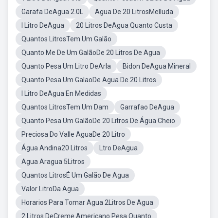
Garafa DeAgua 2.0L
Agua De 20 LitrosMelluda
I Litro DeAgua
20 Litros DeAgua Quanto Custa
Quantos LitrosTem Um Galão
Quanto Me De Um GalãoDe 20 Litros De Agua
Quanto Pesa Um Litro DeArla
Bidon DeAgua Mineral
Quanto Pesa Um GalaoDe Agua De 20 Litros
I Litro DeAgua En Medidas
Quantos LitrosTem Um Dam
Garrafao DeAgua
Quanto Pesa Um GalãoDe 20 Litros De Água Cheio
Preciosa Do Valle AguaDe 20 Litro
Água Andina20 Litros
Ltro DeAgua
Agua Aragua 5Litros
Quantos LitrosÉ Um Galão De Agua
Valor LitroDa Agua
Horarios Para Tomar Agua 2Litros De Agua
2 Litros DeCreme Americano Pesa Quanto