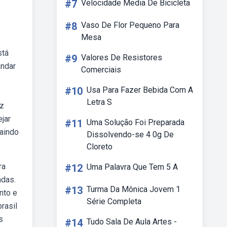
#7
Velocidade Media De Bicicleta
#8
Vaso De Flor Pequeno Para
Mesa
stá
#9
Valores De Resistores
andar
Comerciais
#10
Usa Para Fazer Bebida Com A
Letra S
ez
jar
#11
Uma Solução Foi Preparada
saindo
Dissolvendo-se 4 0g De
Cloreto
ra
#12
Uma Palavra Que Tem 5 A
adas.
#13
Turma Da Mônica Jovem 1
nto e
Série Completa
rasil
s
#14
Tudo Sala De Aula Artes -