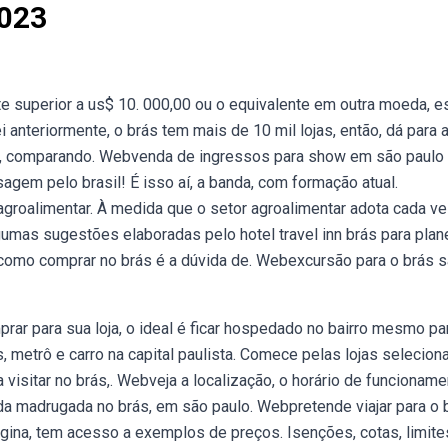
2023
te superior a us$ 10. 000,00 ou o equivalente em outra moeda, e
nteriormente, o brás tem mais de 10 mil lojas, então, dá para 
o, comparando. Webvenda de ingressos para show em são paulo
gem pelo brasil! É isso aí, a banda, com formação atual.
agroalimentar. À medida que o setor agroalimentar adota cada v
mas sugestões elaboradas pelo hotel travel inn brás para plane
e como comprar no brás é a dúvida de. Webexcursão para o brás 
rar para sua loja, o ideal é ficar hospedado no bairro mesmo pa
metrô e carro na capital paulista. Comece pelas lojas selecion
 visitar no brás,. Webveja a localização, o horário de funcioname
da madrugada no brás, em são paulo. Webpretende viajar para o b
ina, tem acesso a exemplos de preços. Isenções, cotas, limite