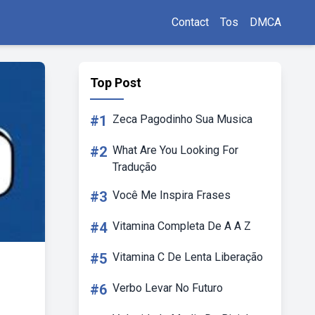
Contact
Tos
DMCA
Top Post
#1
Zeca Pagodinho Sua Musica
#2
What Are You Looking For
Tradução
#3
Você Me Inspira Frases
#4
Vitamina Completa De A A Z
#5
Vitamina C De Lenta Liberação
#6
Verbo Levar No Futuro