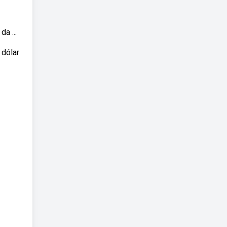
a ...
 dólar