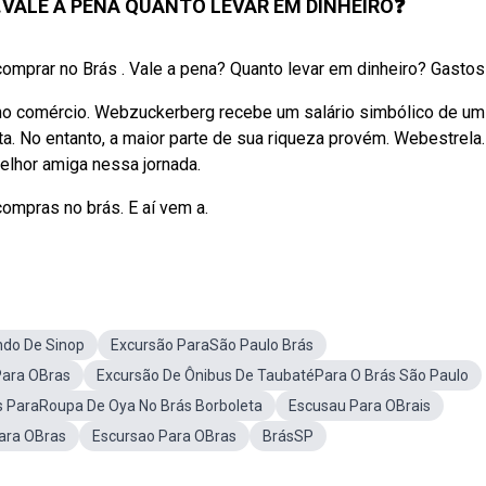
s...VALE A PENA QUANTO LEVAR EM DINHEIRO❓
comprar no Brás . Vale a pena? Quanto levar em dinheiro? Gastos d
 no comércio. Webzuckerberg recebe um salário simbólico de um
. No entanto, a maior parte de sua riqueza provém. Webestrela.
melhor amiga nessa jornada.
ompras no brás. E aí vem a.
ndo De Sinop
Excursão ParaSão Paulo Brás
Para OBras
Excursão De Ônibus De TaubatéPara O Brás São Paulo
s ParaRoupa De Oya No Brás Borboleta
Escusau Para OBrais
ara OBras
Escursao Para OBras
BrásSP