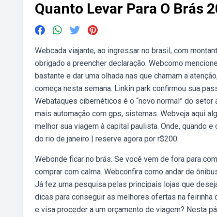
Quanto Levar Para O Brás 
Webcada viajante, ao ingressar no brasil, com montan
obrigado a preencher declaração. Webcomo mencionei a
bastante e dar uma olhada nas que chamam a atençã
começa nesta semana. Linkin park confirmou sua passa
Webataques cibernéticos é o “novo normal” do setor 
mais automação com gps, sistemas. Webveja aqui algu
melhor sua viagem à capital paulista. Onde, quando 
do rio de janeiro | reserve agora por r$200.
Webonde ficar no brás. Se você vem de fora para comp
comprar com calma. Webconfira como andar de ônibus, 
Já fez uma pesquisa pelas principais lojas que deseja
dicas para conseguir as melhores ofertas na feirinha 
e visa proceder a um orçamento de viagem? Nesta pág