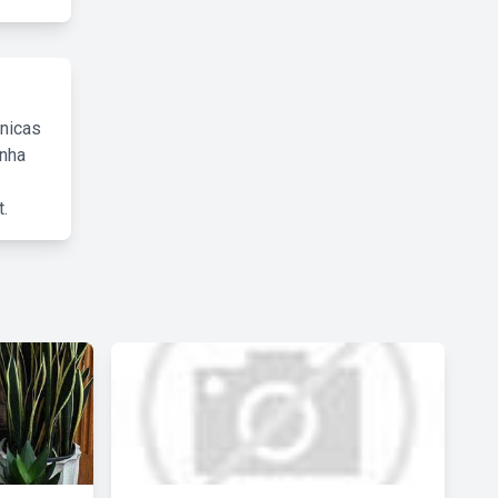
cnicas
inha
.