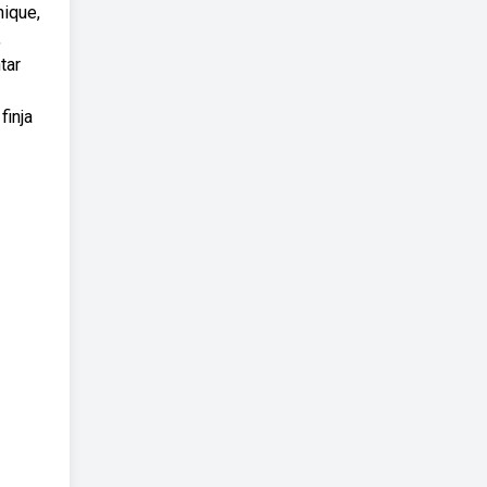
nique,
,
tar
finja