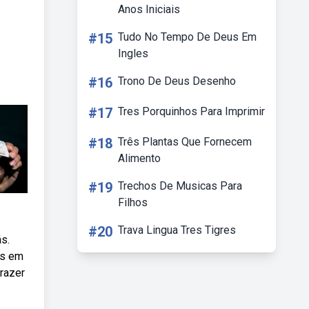
Anos Iniciais
#15
Tudo No Tempo De Deus Em
Ingles
#16
Trono De Deus Desenho
#17
Tres Porquinhos Para Imprimir
#18
Três Plantas Que Fornecem
Alimento
#19
Trechos De Musicas Para
Filhos
#20
Trava Lingua Tres Tigres
s.
es em
razer