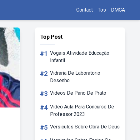
Contact
Tos
DMCA
Top Post
#1
Vogais Atividade Educação
Infantil
#2
Vidraria De Laboratorio
Desenho
#3
Videos De Pano De Prato
#4
Video Aula Para Concurso De
Professor 2023
#5
Versiculos Sobre Obra De Deus