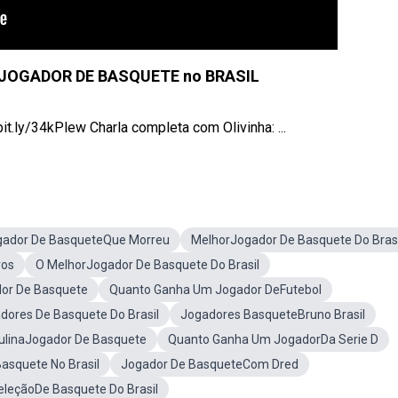
OGADOR DE BASQUETE no BRASIL
it.ly/34kPlew Charla completa com Olivinha: ...
gador De BasqueteQue Morreu
MelhorJogador De Basquete Do Brasi
ros
O MelhorJogador De Basquete Do Brasil
or De Basquete
Quanto Ganha Um Jogador DeFutebol
ores De Basquete Do Brasil
Jogadores BasqueteBruno Brasil
ulinaJogador De Basquete
Quanto Ganha Um JogadorDa Serie D
Basquete No Brasil
Jogador De BasqueteCom Dred
eleçãoDe Basquete Do Brasil