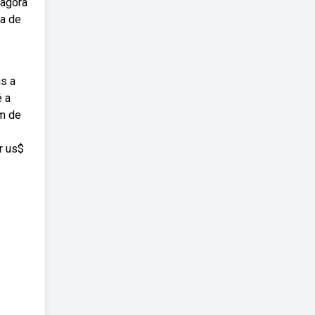
 agora
ma de
is a
é a
em de
r us$