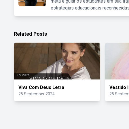
meta é guiar os estudantes em sua traj
estratégias educacionais reconhecidas
Related Posts
Viva Com Deus Letra
Vestido 
25 September 2024
25 Septem