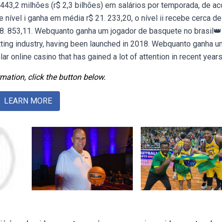
43,2 milhões (r$ 2,3 bilhões) em salários por temporada, de a
ível i ganha em média r$ 21. 233,20, o nível ii recebe cerca de
r$ 28. 853,11. Webquanto ganha um jogador de basquete no brasil👑
etting industry, having been launched in 2018. Webquanto ganha u
online casino that has gained a lot of attention in recent years
mation, click the button below.
LEARN MORE