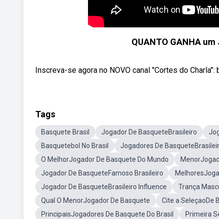
QUANTO GANHA um J
Inscreva-se agora no NOVO canal "Cortes do Charla": b
Tags
Basquete Brasil
Jogador De BasqueteBrasileiro
Jo
Basquetebol No Brasil
Jogadores De BasqueteBrasilei
O MelhorJogador De Basquete Do Mundo
MenorJogad
Jogador De BasqueteFamoso Brasileiro
MelhoresJogad
Jogador De BasqueteBrasileiro Influence
Trança Masc
Qual O MenorJogador De Basquete
Cite a SeleçaoDe 
PrincipaisJogadores De Basquete Do Brasil
Primeira S