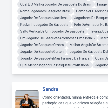
Qual É O MelhorJogador De Basquete Do Brasil
Imagen
NomeJogadores Basquete Brasil
Como Ser O MelhorJ
Jogador De BasqueteJackileniu
Jogadores De Basquet
RaulzinhoJogador De Basquete
Foto DeArmador No B
Salto VerticalDe Um Jogador De Basquete
TryangJoga
Um Jogador De BasqueteArremessa Uma Bola B
Marc
Jogador De BasqueteOmbro
Melhor AnguloDe Arreme
Jogador De BasqueteGorton
Jogador De Basquete Do
Jogador De BasqueteMais Famoso Da França
Quais S
Qual MenorJogador De Basquete Profissional
Jogador
Sandra
Como orientador, minha entrega é comp
pedagógicas que valorizam relações au