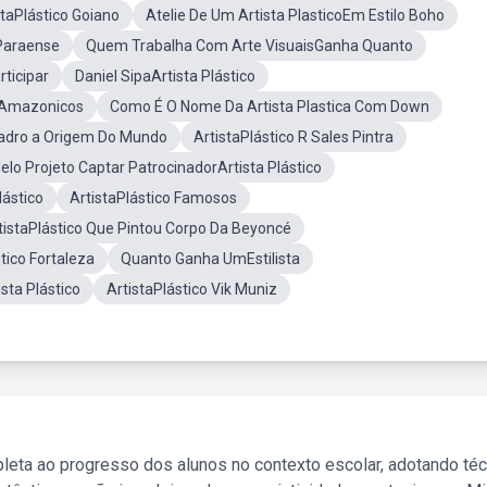
staPlástico Goiano
Atelie De Um Artista PlasticoEm Estilo Boho
 Paraense
Quem Trabalha Com Arte VisuaisGanha Quanto
rticipar
Daniel SipaArtista Plástico
osAmazonicos
Como É O Nome Da Artista Plastica Com Down
uadro a Origem Do Mundo
ArtistaPlástico R Sales Pintra
lo Projeto Captar PatrocinadorArtista Plástico
lástico
ArtistaPlástico Famosos
tistaPlástico Que Pintou Corpo Da Beyoncé
tico Fortaleza
Quanto Ganha UmEstilista
sta Plástico
ArtistaPlástico Vik Muniz
leta ao progresso dos alunos no contexto escolar, adotando té