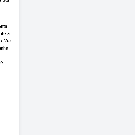
ntal
nte à
o. Ver
anha
de