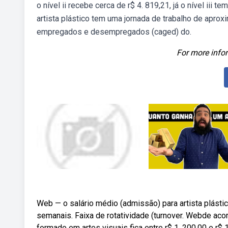
o nível ii recebe cerca de r$ 4. 819,21, já o nível ii
artista plástico tem uma jornada de trabalho de apr
empregados e desempregados (caged) do.
For more infor
Web — o salário médio (admissão) para artista plástico
semanais. Faixa de rotatividade (turnover. Webde acor
formado em artes visuais fica entre r$ 1. 200,00 e r$ 1