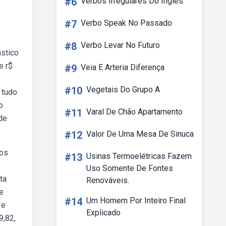
#6
Verbos Irregulares Do Ingles
#7
Verbo Speak No Passado
#8
Verbo Levar No Futuro
ástico
e r$
#9
Veia E Arteria Diferença
#10
Vegetais Do Grupo A
 tudo
o
#11
Varal De Chão Apartamento
de
#12
Valor De Uma Mesa De Sinuca
 os
#13
Usinas Termoelétricas Fazem
Uso Somente De Fontes
ta
Renováveis.
e
#14
Um Homem Por Inteiro Final
 e
Explicado
9,82,