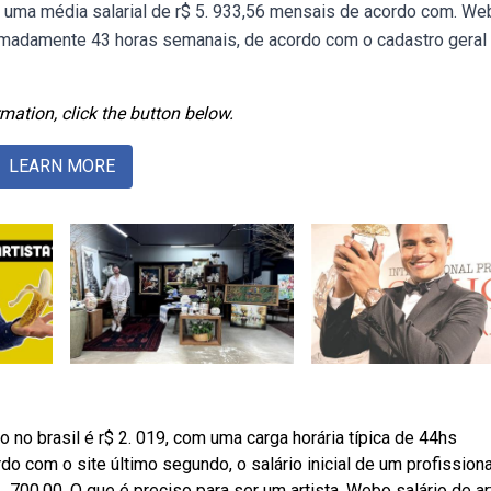
i tem uma média salarial de r$ 5. 933,56 mensais de acordo com. W
oximadamente 43 horas semanais, de acordo com o cadastro geral
mation, click the button below.
LEARN MORE
 no brasil é r$ 2. 019, com uma carga horária típica de 44hs
do com o site último segundo, o salário inicial de um profissiona
. 700,00. O que é preciso para ser um artista. Webo salário de ar