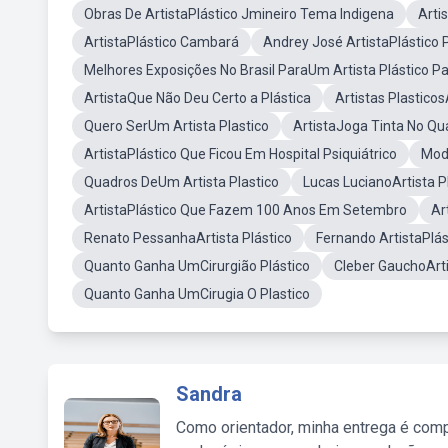
Obras De ArtistaPlástico Jmineiro Tema Indigena
Arti
ArtistaPlástico Cambará
Andrey José ArtistaPlástico
Melhores Exposições No Brasil ParaUm Artista Plástico Pa
ArtistaQue Não Deu Certo a Plástica
Artistas Plastic
Quero SerUm Artista Plastico
ArtistaJoga Tinta No Q
ArtistaPlástico Que Ficou Em Hospital Psiquiátrico
Mode
Quadros DeUm Artista Plastico
Lucas LucianoArtista P
ArtistaPlástico Que Fazem 100 Anos Em Setembro
Ar
Renato PessanhaArtista Plástico
Fernando ArtistaPlás
Quanto Ganha UmCirurgião Plástico
Cleber GauchoArti
Quanto Ganha UmCirugia O Plastico
Sandra
Como orientador, minha entrega é comp