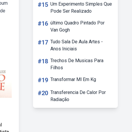
ebum
#15
Um Experimento Simples Que
 de
Pode Ser Realizado
#16
último Quadro Pintado Por
Van Gogh
#17
Tudo Sala De Aula Artes -
Anos Iniciais
#18
Trechos De Musicas Para
Filhos
#19
Transformar Ml Em Kg
#20
Transferencia De Calor Por
Radiação
l
tista