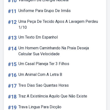
#10
#11
Uniforme Para Grupo De Irmãs
#12
Uma Peça De Tecido Apos A Lavagem Perdeu
1/10
#13
Um Texto Em Espanhol
#14
Um Homem Caminhando Na Praia Deseja
Calcular Sua Velocidade
#15
Um Casal Planeja Ter 3 Filhos
#16
Um Animal Com A Letra B
#17
Tres Dias Sao Quantas Horas
#18
Traz A Existência Aquilo Que Não Existe
#19
Trava Lingua Para Dicção