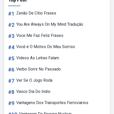
#1
Zenão De Cítio Frases
#2
You Are Always On My Mind Tradução
#3
Voce Me Faz Feliz Frases
#4
Você é O Motivo Do Meu Sorriso
#5
Videos As Letras Falam
#6
Verbo Sorrir No Passado
#7
Ver Se O Jogo Roda
#8
Vasco Dia Do Indio
#9
Vantagens Dos Transportes Ferroviarios
Vantagem Da Energia Nuclear