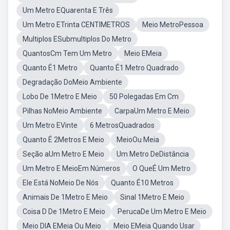
Um Metro EQuarenta E Três
Um Metro ETrinta CENTIMETROS
Meio MetroPessoa
Multiplos ESubmultiplos Do Metro
QuantosCm Tem Um Metro
Meio EMeia
Quanto É1 Metro
Quanto É1 Metro Quadrado
Degradação DoMeio Ambiente
Lobo De 1Metro E Meio
50 Polegadas Em Cm
Pilhas NoMeio Ambiente
CarpaUm Metro E Meio
Um Metro EVinte
6 MetrosQuadrados
Quanto É 2Metros E Meio
MeioOu Meia
Seção aUm Metro E Meio
Um Metro DeDistância
Um Metro E MeioEm Números
O QueÉ Um Metro
Ele Está NoMeio De Nós
Quanto É10 Metros
Animais De 1Metro E Meio
Sinal 1Metro E Meio
Coisa D De 1Metro E Meio
PerucaDe Um Metro E Meio
Meio DIA EMeia Ou Meio
Meio EMeia Quando Usar