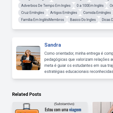
Adverbios De Tempo Em Ingles
0 a 100Em Inglês
O
Cruz EmIngles
Artigos EmIngles
Comida EmIngles
Família Em InglêsMembros
Basico Do Ingles
Dicas D
Sandra
Como orientador, minha entrega é comp
pedagógicas que valorizam relações au
meta é guiar os estudantes em sua traj
estratégias educacionais reconhecidas
Related Posts