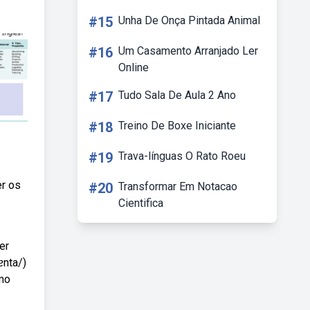
#15
Unha De Onça Pintada Animal
#16
Um Casamento Arranjado Ler
Online
#17
Tudo Sala De Aula 2 Ano
#18
Treino De Boxe Iniciante
#19
Trava-línguas O Rato Roeu
er os
#20
Transformar Em Notacao
Cientifica
er
ɐnta/)
omo