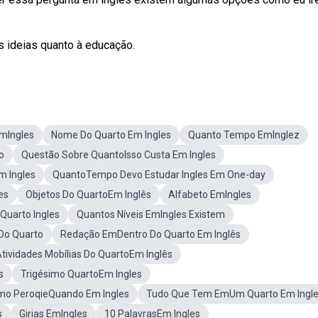
s ideias quanto à educação.
mIngles
Nome Do Quarto Em Ingles
Quanto Tempo EmInglez
o
Questão Sobre QuantoIsso Custa Em Ingles
m Ingles
QuantoTempo Devo Estudar Ingles Em One-day
es
Objetos Do QuartoEm Inglês
Alfabeto EmIngles
Quarto Ingles
Quantos Níveis EmIngles Existem
Do Quarto
Redação EmDentro Do Quarto Em Inglês
tividades Mobílias Do QuartoEm Inglês
s
Trigésimo QuartoEm Ingles
o PeroqieQuando Em Ingles
Tudo Que Tem EmUm Quarto Em Ingl
s
Girias EmIngles
10 PalavrasEm Ingles