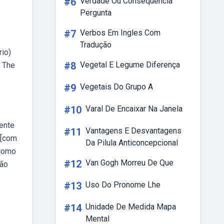
#6
Verdade Ou Consequência
Pergunta
#7
Verbos Em Ingles Com
Tradução
rio)
#8
Vegetal E Legume Diferença
. The
#9
Vegetais Do Grupo A
#10
Varal De Encaixar Na Janela
mente
#11
Vantagens E Desvantagens
 [com
Da Pilula Anticoncepcional
 como
#12
Van Gogh Morreu De Que
tão
#13
Uso Do Pronome Lhe
#14
Unidade De Medida Mapa
Mental