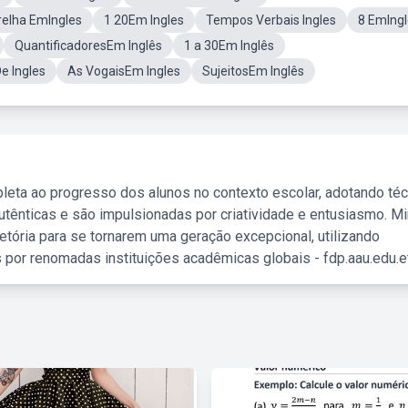
relha EmIngles
1 20Em Ingles
Tempos Verbais Ingles
8 EmIng
QuantificadoresEm Inglês
1 a 30Em Inglês
e Ingles
As VogaisEm Ingles
SujeitosEm Inglês
leta ao progresso dos alunos no contexto escolar, adotando té
tênticas e são impulsionadas por criatividade e entusiasmo. M
etória para se tornarem uma geração excepcional, utilizando
 por renomadas instituições acadêmicas globais - fdp.aau.edu.et