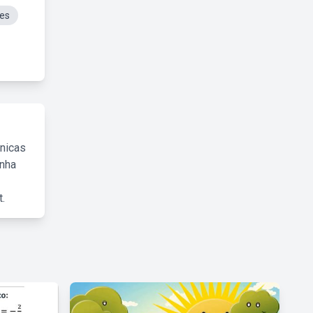
les
cnicas
inha
.