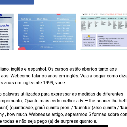
liano, inglês e espanhol. Os cursos estão abertos tanto aos
 aos. Webcomo falar os anos em inglês: Veja a seguir como diz
os anos em inglês até 1999, você.
palavras utilizadas para expressar as medidas de diferentes
omprimento,. Quanto mais cedo melhor adv — the sooner the bett
unt) (quantidade, grau) quanto pron. / 'kʊɐntʊ/ (also quanta / 'kʊ
many , how much. Webnesse artigo, separamos 5 formas sobre c
e todas e não seja pego (a) de surpresa quanto a.