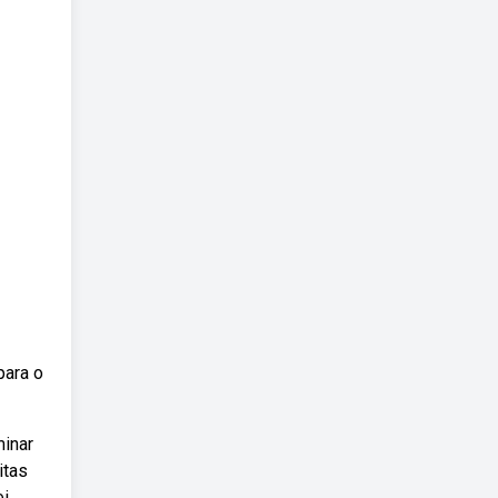
para o
minar
itas
ei