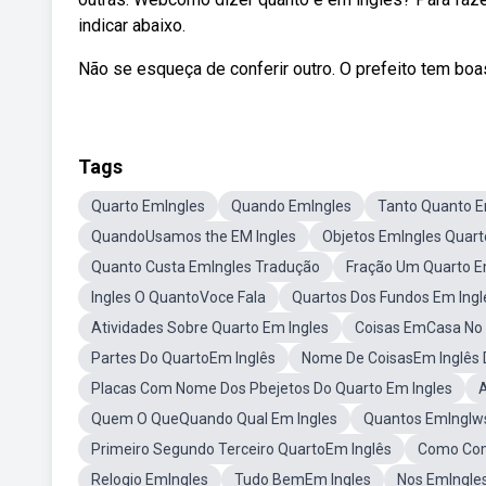
indicar abaixo.
Não se esqueça de conferir outro. O prefeito tem boa
Tags
Quarto EmIngles
Quando EmIngles
Tanto Quanto E
QuandoUsamos the EM Ingles
Objetos EmIngles Quart
Quanto Custa EmIngles Tradução
Fração Um Quarto E
Ingles O QuantoVoce Fala
Quartos Dos Fundos Em Ingl
Atividades Sobre Quarto Em Ingles
Coisas EmCasa No 
Partes Do QuartoEm Inglês
Nome De CoisasEm Inglês 
Placas Com Nome Dos Pbejetos Do Quarto Em Ingles
A
Quem O QueQuando Qual Em Ingles
Quantos EmInglw
Primeiro Segundo Terceiro QuartoEm Inglês
Como Com
Relogio EmIngles
Tudo BemEm Ingles
Nos EmIngle