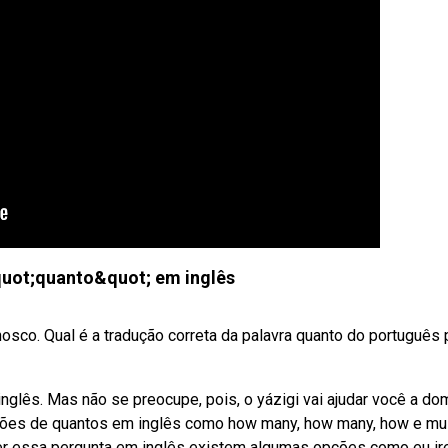
uot;quanto&quot; em inglês
sco. Qual é a tradução correta da palavra quanto do português 
glês. Mas não se preocupe, pois, o yázigi vai ajudar você a do
ções de quantos em inglês como how many, how many, how e mu
er essa pergunta em inglês existem algumas opções como eu ir