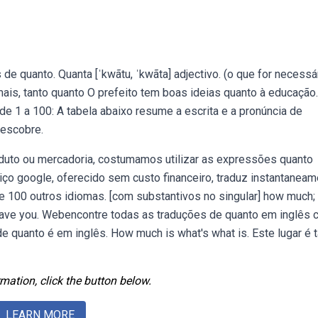
 quanto. Quanta [ˈkwãtu, ˈkwãta] adjectivo. (o que for necessá
mais, tanto quanto O prefeito tem boas ideias quanto à educação
 1 a 100: A tabela abaixo resume a escrita e a pronúncia de
descobre.
uto ou mercadoria, costumamos utilizar as expressões quanto
viço google, oferecido sem custo financeiro, traduz instantanea
e 100 outros idiomas. [com substantivos no singular] how much;
ave you. Webencontre todas as traduções de quanto em inglês
e quanto é em inglês. How much is what's what is. Este lugar é 
mation, click the button below.
LEARN MORE