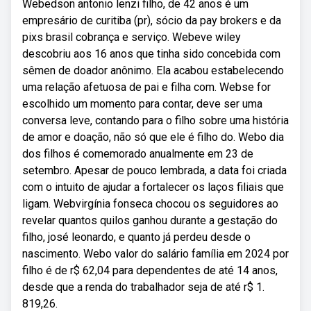
Webedson antonio lenzi filho, de 42 anos é um
empresário de curitiba (pr), sócio da pay brokers e da
pixs brasil cobrança e serviço. Webeve wiley
descobriu aos 16 anos que tinha sido concebida com
sêmen de doador anônimo. Ela acabou estabelecendo
uma relação afetuosa de pai e filha com. Webse for
escolhido um momento para contar, deve ser uma
conversa leve, contando para o filho sobre uma história
de amor e doação, não só que ele é filho do. Webo dia
dos filhos é comemorado anualmente em 23 de
setembro. Apesar de pouco lembrada, a data foi criada
com o intuito de ajudar a fortalecer os laços filiais que
ligam. Webvirgínia fonseca chocou os seguidores ao
revelar quantos quilos ganhou durante a gestação do
filho, josé leonardo, e quanto já perdeu desde o
nascimento. Webo valor do salário família em 2024 por
filho é de r$ 62,04 para dependentes de até 14 anos,
desde que a renda do trabalhador seja de até r$ 1.
819,26.