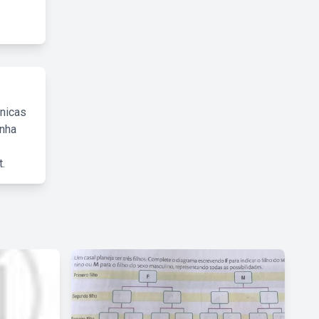
cnicas
inha
.