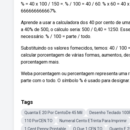
% = 40 x 100 / 150 =. % / 100 = 40 / 60. % x 60 = 40 x
666666666667%.
Aprende a usar a calculadora dos 40 por cento de um
a 40% de 500, o cálculo seria: 500 / 0,40 = 1250. Ess
necessário. % / 100 = parte / todo.
Substituindo os valores fornecidos, temos: 40 / 100 
calcular porcentagem de várias formas, aumentos, des
porcentagem mais.
Weba porcentagem ou percentagem representa uma ra
parte com o todo. O símbolo % é usado para designar.
Tags
Quanta E 20 Por CentoDe 45 Mil
Desenho Teclado 100
110 PorCEN.TO
Numeral Cento ETrinta Para Imprimir
1 Cent Penny Printable
O Que 1 CEN.TO
Quanto E 2