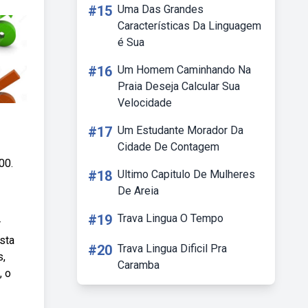
#15
Uma Das Grandes
Características Da Linguagem
é Sua
#16
Um Homem Caminhando Na
Praia Deseja Calcular Sua
Velocidade
#17
Um Estudante Morador Da
Cidade De Contagem
00.
#18
Ultimo Capitulo De Mulheres
De Areia
#19
Trava Lingua O Tempo
r
sta
#20
Trava Lingua Dificil Pra
s,
Caramba
, o