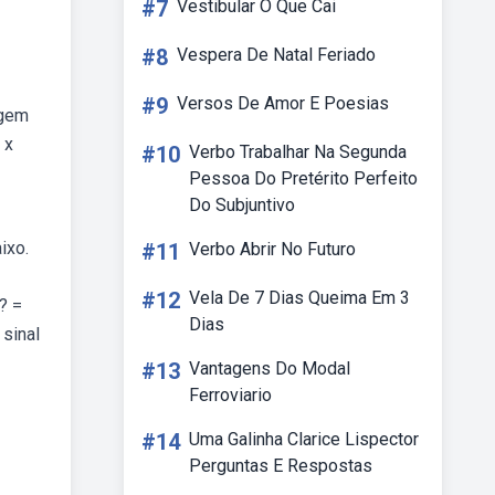
#7
Vestibular O Que Cai
#8
Vespera De Natal Feriado
#9
Versos De Amor E Poesias
agem
 x
#10
Verbo Trabalhar Na Segunda
Pessoa Do Pretérito Perfeito
Do Subjuntivo
ixo.
#11
Verbo Abrir No Futuro
#12
Vela De 7 Dias Queima Em 3
? =
Dias
sinal
#13
Vantagens Do Modal
Ferroviario
#14
Uma Galinha Clarice Lispector
Perguntas E Respostas