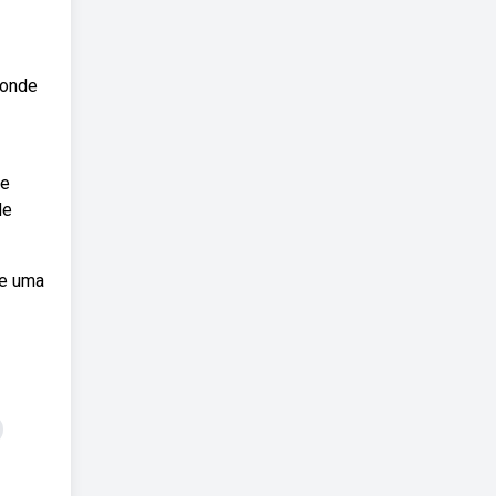
ponde
te
de
de uma