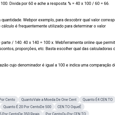
 100. Divida por 60 e ache a resposta: % = 40 x 100 / 60 = 66.
a quantidade. Webpor exemplo, para descobrir qual valor corres
e cálculo é frequentemente utilizado para determinar o valor
= parte / 140. 40 x 140 = 100 x. Webferramenta online que permi
contos, proporções, etc. Basta escolher qual das calculadoras 
zão cujo denominador é igual a 100 e indica uma comparação 
Por Cento
QuantoVale a Moeda De One Cent
Quanto É4 CEN.TO
Quanto É 20 Por CentoDe 500
CEN.TO OqueÉ
5 Por CentoDe 350 Reais
Por CentoOu Por CEN.TO