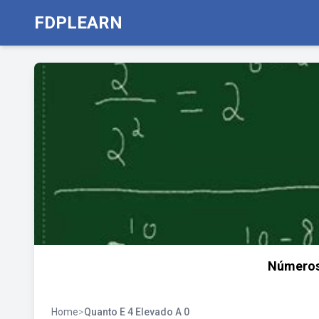
FDPLEARN
Números
Home
>
Quanto E 4 Elevado A 0