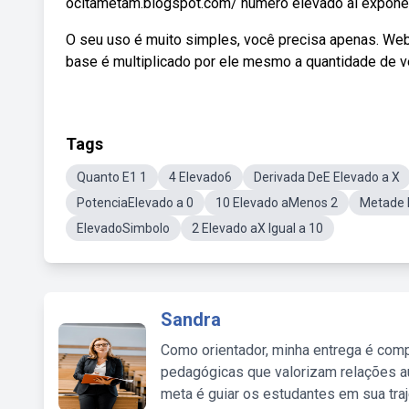
ocitametam.blogspot.com/ numero elevado al exponen
O seu uso é muito simples, você precisa apenas. W
base é multiplicado por ele mesmo a quantidade de ve
Tags
Quanto E1 1
4 Elevado6
Derivada DeE Elevado a X
PotenciaElevado a 0
10 Elevado aMenos 2
Metade 
ElevadoSimbolo
2 Elevado aX Igual a 10
Sandra
Como orientador, minha entrega é comp
pedagógicas que valorizam relações au
meta é guiar os estudantes em sua traj