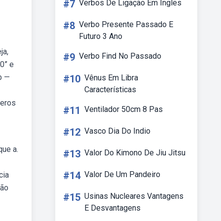
#7
Verbos De Ligação Em Ingles
#8
Verbo Presente Passado E
Futuro 3 Ano
ja,
#9
Verbo Find No Passado
0” e
b —
#10
Vênus Em Libra
Características
meros
#11
Ventilador 50cm 8 Pas
#12
Vasco Dia Do Indio
ue a.
#13
Valor Do Kimono De Jiu Jitsu
#14
Valor De Um Pandeiro
cia
ção
#15
Usinas Nucleares Vantagens
E Desvantagens