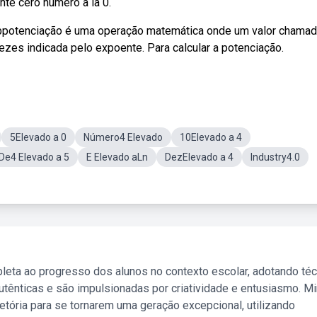
te cero numero a la 0.
ebpotenciação é uma operação matemática onde um valor chama
zes indicada pelo expoente. Para calcular a potenciação.
5Elevado a 0
Número4 Elevado
10Elevado a 4
De4 Elevado a 5
E Elevado aLn
DezElevado a 4
Industry4.0
leta ao progresso dos alunos no contexto escolar, adotando té
tênticas e são impulsionadas por criatividade e entusiasmo. M
etória para se tornarem uma geração excepcional, utilizando