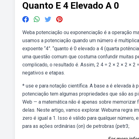
Quanto E 4 Elevado A 0
Weba potenciação ou exponenciação é a operação mate
usamos a potenciação quando um número é multiplicad
expoente “4”. “quanto é 0 elevado a 4 (quarta potênci
uma questão comum que costuma confundir muitas pes
complicado, o resultado é. Assim, 2 4 = 2 × 2 × 2 × 
negativos e etapas.
* use e para notação científica. A base a é elevada à
potenciação tem algumas propriedades que são as pi
Web — a matemática não é apenas sobre memorizar fór
delas. Neste artigo, vamos explorar. Webuma regra i
zero é igual a 1. Isso é válido para qualquer número
para as ações ordinárias (on) de petrobras (petr3;
For more infor