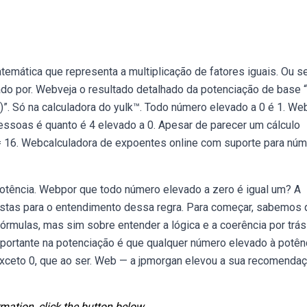
mática que representa a multiplicação de fatores iguais. Ou se
o por. Webveja o resultado detalhado da potenciação de base “
a)”. Só na calculadora do yulk™. Todo número elevado a 0 é 1. We
soas é quanto é 4 elevado a 0. Apesar de parecer um cálculo
2 = 16. Webcalculadora de expoentes online com suporte para nú
 potência. Webpor que todo número elevado a zero é igual um? A
stas para o entendimento dessa regra. Para começar, sabemos q
mulas, mas sim sobre entender a lógica e a coerência por trás
mportante na potenciação é que qualquer número elevado à potên
, exceto 0, que ao ser. Web — a jpmorgan elevou a sua recomenda
mation, click the button below.