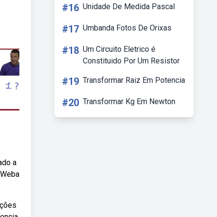
#16
Unidade De Medida Pascal
#17
Umbanda Fotos De Orixas
#18
Um Circuito Eletrico é
Constituido Por Um Resistor
#19
Transformar Raiz Em Potencia
#20
Transformar Kg Em Newton
ado a
. Weba
ações
tencia