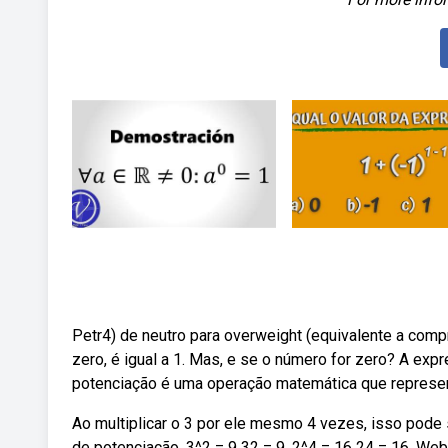
Petr4) de neutro para overweight (equivalente a com
zero, é igual a 1. Mas, e se o número for zero? A e
potenciação é uma operação matemática que represen
Ao multiplicar o 3 por ele mesmo 4 vezes, isso pode 
de potenciação. 3^2 = 9 32 = 9. 2^4 = 16 24 = 16. Web