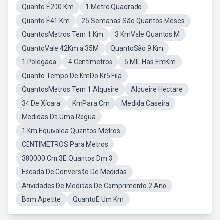
Quanto É200 Km
1 Metro Quadrado
Quanto É41 Km
25 Semanas São Quantos Meses
QuantosMetros Tem 1 Km
3 KmVale Quantos M
QuantoVale 42Km a 35M
QuantoSão 9 Km
1 Polegada
4 Centímetros
5 MIL Has EmKm
Quanto Tempo De KmDo Kr5 Fila
QuantosMetros Tem 1 Alqueire
Alqueire Hectare
34 De Xícara
KmPara Cm
Medida Caseira
Medidas De Uma Régua
1 Km Equivalea Quantos Metros
CENTIMETROS Para Metros
380000 Cm 3E Quantos Dm 3
Escada De Conversão De Medidas
Atividades De Medidas De Comprimento 2 Ano
Bom Apetite
QuantoE Um Km