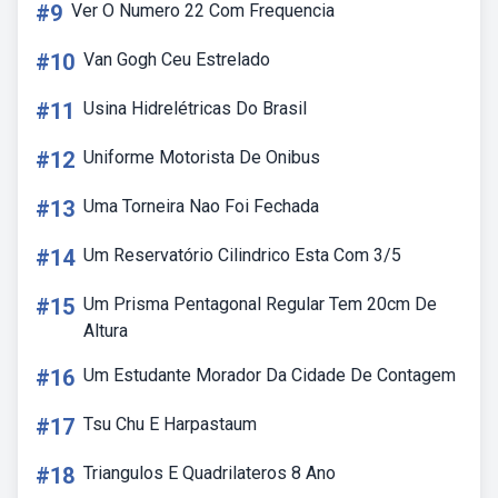
#9
Ver O Numero 22 Com Frequencia
#10
Van Gogh Ceu Estrelado
#11
Usina Hidrelétricas Do Brasil
#12
Uniforme Motorista De Onibus
#13
Uma Torneira Nao Foi Fechada
#14
Um Reservatório Cilindrico Esta Com 3/5
#15
Um Prisma Pentagonal Regular Tem 20cm De
Altura
#16
Um Estudante Morador Da Cidade De Contagem
#17
Tsu Chu E Harpastaum
#18
Triangulos E Quadrilateros 8 Ano