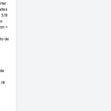
ter.
dades
, 3/8
s.
 mm =
to de
 de
1/8