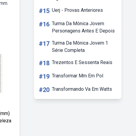
 mm.
#15
Uerj - Provas Anteriores
#16
Turma Da Mônica Jovem
Personagens Antes E Depois
#17
Turma Da Mônica Jovem 1
Série Completa
#18
Trezentos E Sessenta Reais
#19
Transformar Mm Em Pol
#20
Transformando Va Em Watts
 (mm)
beleza