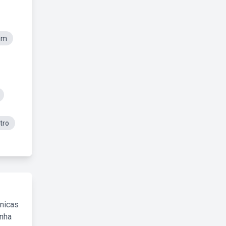
mm
tro
cnicas
inha