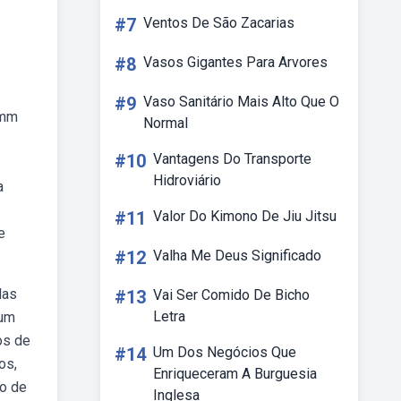
#7
Ventos De São Zacarias
#8
Vasos Gigantes Para Arvores
#9
Vaso Sanitário Mais Alto Que O
 mm
Normal
#10
Vantagens Do Transporte
Hidroviário
a
#11
Valor Do Kimono De Jiu Jitsu
e
#12
Valha Me Deus Significado
das
#13
Vai Ser Comido De Bicho
Letra
 um
os de
#14
Um Dos Negócios Que
os,
Enriqueceram A Burguesia
ão de
Inglesa