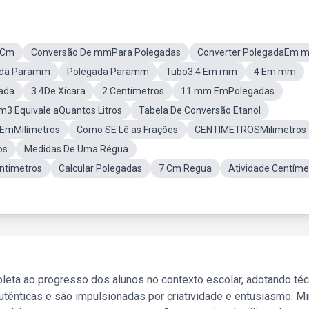
 Cm
Conversão De mmPara Polegadas
Converter PolegadaEm 
ada Paramm
Polegada Paramm
Tubo3 4 Em mm
4 Em mm
ada
3 4De Xícara
2 Centímetros
11 mm EmPolegadas
m3 Equivale aQuantos Litros
Tabela De Conversão Etanol
EmMilímetros
Como SE Lê as Frações
CENTIMETROSMilimetros
os
Medidas De Uma Régua
ntimetros
Calcular Polegadas
7 Cm Regua
Atividade Centíme
leta ao progresso dos alunos no contexto escolar, adotando té
tênticas e são impulsionadas por criatividade e entusiasmo. M