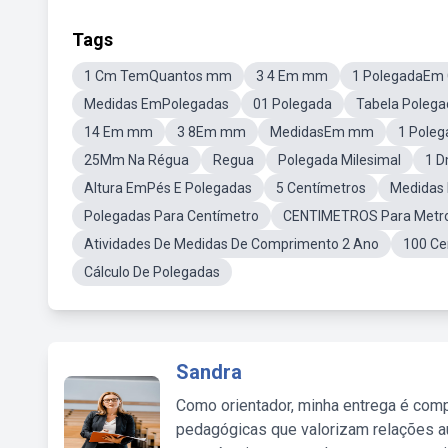
Tags
1 Cm TemQuantos mm
3 4 Em mm
1 PolegadaEm
Medidas EmPolegadas
01 Polegada
Tabela Poleg
14 Em mm
3 8Em mm
MedidasEm mm
1 Poleg
25Mm Na Régua
Regua
Polegada Milesimal
1 D
Altura EmPés E Polegadas
5 Centímetros
Medidas 
Polegadas Para Centímetro
CENTIMETROS Para Metr
Atividades De Medidas De Comprimento 2 Ano
100 Ce
Cálculo De Polegadas
Sandra
Como orientador, minha entrega é comp
pedagógicas que valorizam relações au