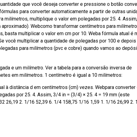
uantidade que você deseja converter e pressione o botão conver
fórmulas para converter automaticamente a partir de outras uni
 milímetros, multiplique o valor em polegadas por 25. 4. Assim
tá aproximado). Webcomo transformar centímetros para milímetro
s, basta multiplicar o valor em cm por 10. Weba fórmula atual é
 Se você multiplicar a quantidade de polegadas por 100 e depois
polegadas para milímetros (pvc e cobre) quando vamos ao depósi
ada e um milímetro. Ver a tabela para a conversão inversa de
es em milímetros. 1 centímetro é igual a 10 milímetros:
ual à distância d em centímetros (cm) vezes. Webpara converter
egadas por 25. 4. Assim, 3/4 in = (3/4) × 25. 4 = 19 mm (este
2 26,19 2. 1/16 52,39 6. 1/4 158,75 1/16 1,59 1. 1/16 26,99 2. 