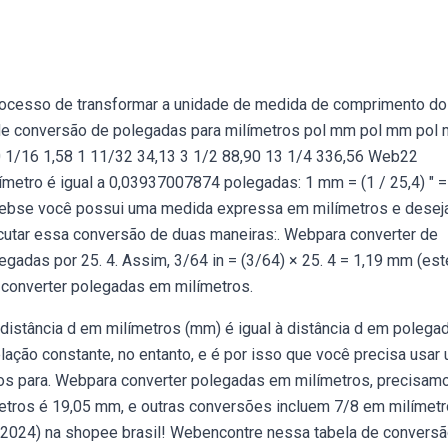
rocesso de transformar a unidade de medida de comprimento do
 de conversão de polegadas para milímetros pol mm pol mm pol
0 1/16 1,58 1 11/32 34,13 3 1/2 88,90 13 1/4 336,56 Web22
metro é igual a 0,03937007874 polegadas: 1 mm = (1 / 25,4) ″ =
 Webse você possui uma medida expressa em milímetros e desej
cutar essa conversão de duas maneiras:. Webpara converter de
egadas por 25. 4. Assim, 3/64 in = (3/64) × 25. 4 = 1,19 mm (est
converter polegadas em milímetros.
A distância d em milímetros (mm) é igual à distância d em polega
ação constante, no entanto, e é por isso que você precisa usar
ros para. Webpara converter polegadas em milímetros, precisam
ímetros é 19,05 mm, e outras conversões incluem 7/8 em milímetr
un. 2024) na shopee brasil! Webencontre nessa tabela de convers