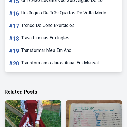
#15
Um Aviao Levanta Voo Sob Angulo De 20
#16
Um ângulo De Três Quartos De Volta Mede
#17
Tronco De Cone Exercícios
#18
Trava Linguas Em Ingles
#19
Transformar Mes Em Ano
#20
Transformando Juros Anual Em Mensal
Related Posts