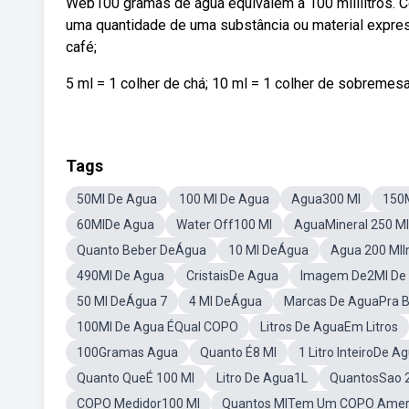
Web100 gramas de água equivalem a 100 mililitros. C
uma quantidade de uma substância ou material expres
café;
5 ml = 1 colher de chá; 10 ml = 1 colher de sobremesa
Tags
50Ml De Agua
100 Ml De Agua
Agua300 Ml
150
60MlDe Agua
Water Off100 Ml
AguaMineral 250 Ml
Quanto Beber DeÁgua
10 Ml DeÁgua
Agua 200 Ml
490Ml De Agua
CristaisDe Agua
Imagem De2Ml De
50 Ml DeÁgua 7
4 Ml DeÁgua
Marcas De AguaPra 
100Ml De Agua ÉQual COPO
Litros De AguaEm Litros
100Gramas Agua
Quanto É8 Ml
1 Litro InteiroDe A
Quanto QueÉ 100 Ml
Litro De Agua1L
QuantosSao 
COPO Medidor100 Ml
Quantos MlTem Um COPO Amer