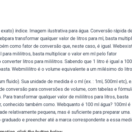
 exato) índice. Imagem ilustrativa para água. Conversão rápida d
Webpara transformar qualquer valor de litros para ml, basta multipl
ambém como fator de conversão que, neste caso, é igual. Webexis
 para mililitros, basta multiplicar o valor em ml pelo fator
nverter litros para mililitros. Sabendo que 1 litro é igual a 100
 basta. Webmililitro é o volume equivalente a um milésimo do litro
 fluido). Sua unidade de medida é o ml (ex. : 1ml, 500ml etc), e
ra de conversão para conversões de volume, com tabelas e fórmu
Para transformar qualquer valor de mililitros para litros, basta
cador, conhecido também como. Webquanto é 100 ml água? 100ml é 
idade relativamente pequena, mas é suficiente para preparar uma.
o graduado e preencher até a marca correspondente a essa medi
mation, click the button below.