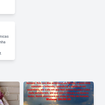
cnicas
inha
.