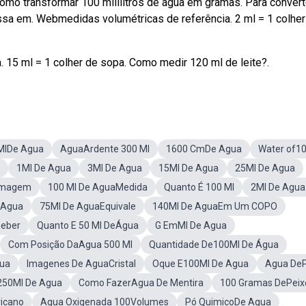
omo transformar 100 mililitros de água em gramas. Para convert
sa em. Webmedidas volumétricas de referência. 2 ml = 1 colher
. 15 ml = 1 colher de sopa. Como medir 120 ml de leite?.
MlDe Agua
AguaArdente 300 Ml
1600 CmDe Agua
Water of10
1Ml De Agua
3Ml De Agua
15Ml De Agua
25Ml De Agua
Imagem
100 Ml De AguaMedida
Quanto É 100 Ml
2Ml De Agua
 Agua
75Ml De AguaEquivale
140Ml De AguaEm Um COPO
Beber
Quanto E 50 Ml DeÁgua
G EmMl De Agua
Com Posição DaAgua 500 Ml
Quantidade De100Ml De Água
gua
Imagenes De AguaCristal
Oque E100Ml De Agua
Agua DeP
250Ml De Agua
Como FazerAgua De Mentira
100 Gramas DePeix
icano
Agua Oxigenada 100Volumes
Pó QuimicoDe Agua