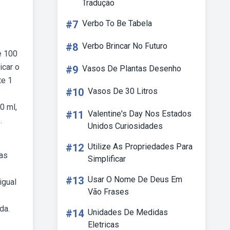
Tradução
#7
Verbo To Be Tabela
#8
Verbo Brincar No Futuro
e 100
icar o
#9
Vasos De Plantas Desenho
te 1
#10
Vasos De 30 Litros
0 ml,
#11
Valentine's Day Nos Estados
.
Unidos Curiosidades
.
#12
Utilize As Propriedades Para
las
Simplificar
#13
Usar O Nome De Deus Em
igual
Vão Frases
da.
#14
Unidades De Medidas
Eletricas