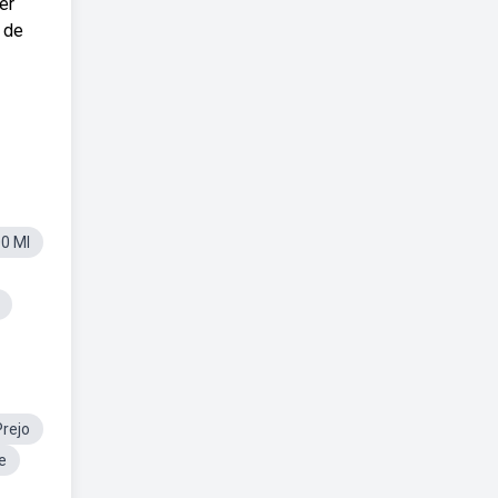
er
 de
0 Ml
rejo
e