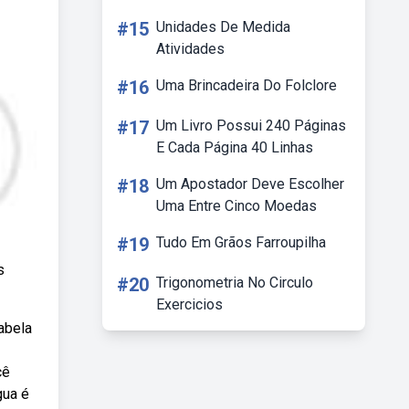
#15
Unidades De Medida
Atividades
#16
Uma Brincadeira Do Folclore
#17
Um Livro Possui 240 Páginas
E Cada Página 40 Linhas
#18
Um Apostador Deve Escolher
Uma Entre Cinco Moedas
#19
Tudo Em Grãos Farroupilha
s
#20
Trigonometria No Circulo
Exercicios
abela
cê
gua é