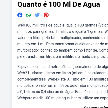
Quanto é 100 Ml De Agua
Web100 mililitros de água é igual a 100 gramas (valor
mililitros para gramas. 1 mililitro é igual a 1 gramas. 
valor em litros pelo fator multiplicador, conhecido t
mililitro em 1 ml. Para transformar qualquer valor de ml
multiplicador, conhecido também como fator de. Como co
para transformar litros em mililitros é muito simples,
Equivale a um centímetro cúbico (normalmente de algum
Web21 linhasmililitros em litros (ml em l) calculado
complementares. Webexiste 0,1 litro em 100 mililitros. 
multiplicar o valor em mililitros pelo fator multipli
a 0,1 litros ou 0,4 xícaras de água. Essa é uma quant
Webpara medir 100 ml de água, basta utilizar um cop
For more infor