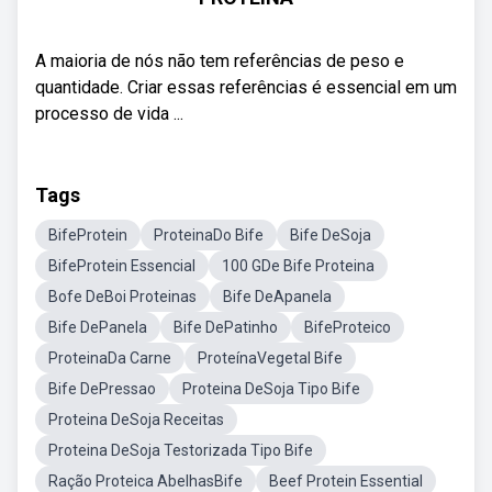
A maioria de nós não tem referências de peso e
quantidade. Criar essas referências é essencial em um
processo de vida ...
Tags
BifeProtein
ProteinaDo Bife
Bife DeSoja
BifeProtein Essencial
100 GDe Bife Proteina
Bofe DeBoi Proteinas
Bife DeApanela
Bife DePanela
Bife DePatinho
BifeProteico
ProteinaDa Carne
ProteínaVegetal Bife
Bife DePressao
Proteina DeSoja Tipo Bife
Proteina DeSoja Receitas
Proteina DeSoja Testorizada Tipo Bife
Ração Proteica AbelhasBife
Beef Protein Essential