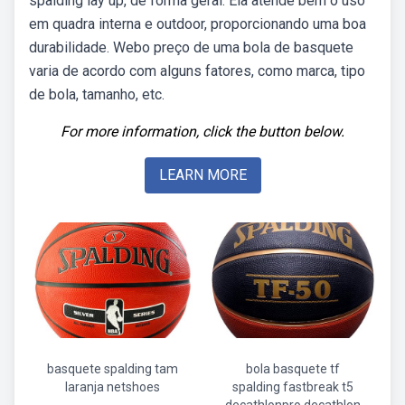
spalding lay up, de forma geral. Ela atende bem o uso
em quadra interna e outdoor, proporcionando uma boa
durabilidade. Webo preço de uma bola de basquete
varia de acordo com alguns fatores, como marca, tipo
de bola, tamanho, etc.
For more information, click the button below.
LEARN MORE
basquete spalding tam
bola basquete tf
laranja netshoes
spalding fastbreak t5