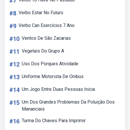
#7
#8
Verbo Estar No Futuro
#9
Verbo Can Exercícios 7 Ano
#10
Ventos De São Zacarias
#11
Vegetais Do Grupo A
#12
Uso Dos Porques Atividade
#13
Uniforme Motorista De Onibus
#14
Um Jogo Entre Duas Pessoas Inicia
#15
Um Dos Grandes Problemas Da Poluição Dos
Mananciais
#16
Turma Do Chaves Para Imprimir