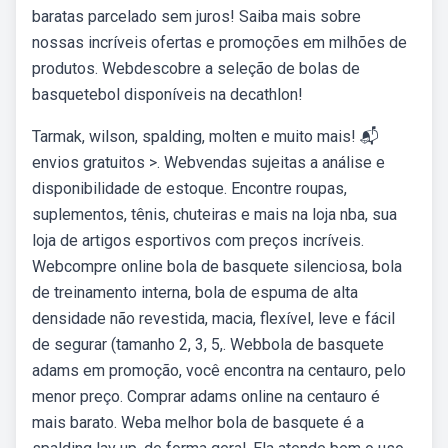
baratas parcelado sem juros! Saiba mais sobre
nossas incríveis ofertas e promoções em milhões de
produtos. Webdescobre a seleção de bolas de
basquetebol disponíveis na decathlon!
Tarmak, wilson, spalding, molten e muito mais! 📬
envios gratuitos >. Webvendas sujeitas a análise e
disponibilidade de estoque. Encontre roupas,
suplementos, tênis, chuteiras e mais na loja nba, sua
loja de artigos esportivos com preços incríveis.
Webcompre online bola de basquete silenciosa, bola
de treinamento interna, bola de espuma de alta
densidade não revestida, macia, flexível, leve e fácil
de segurar (tamanho 2, 3, 5,. Webbola de basquete
adams em promoção, você encontra na centauro, pelo
menor preço. Comprar adams online na centauro é
mais barato. Weba melhor bola de basquete é a