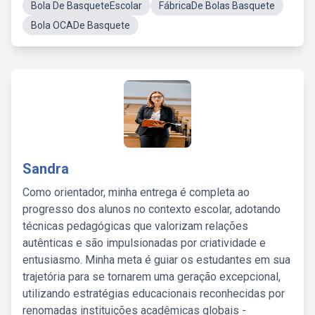
Bola De BasqueteEscolar
FábricaDe Bolas Basquete
Bola OCADe Basquete
Sandra
Como orientador, minha entrega é completa ao
progresso dos alunos no contexto escolar, adotando
técnicas pedagógicas que valorizam relações
autênticas e são impulsionadas por criatividade e
entusiasmo. Minha meta é guiar os estudantes em sua
trajetória para se tornarem uma geração excepcional,
utilizando estratégias educacionais reconhecidas por
renomadas instituições acadêmicas globais -