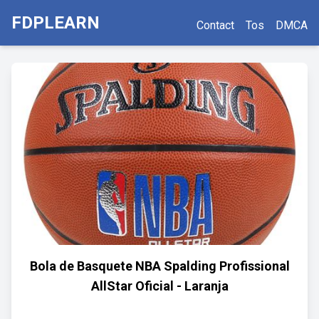
FDPLEARN
Contact
Tos
DMCA
Bola de Basquete NBA Spalding Profissional
AllStar Oficial - Laranja