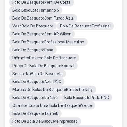
Foto De BasquetePerfil De Costa
Bola BasqueteTamanho 5
Bola De BasqueteCom Fundo Azul
VasoBola De Basquete
Bola De BasqueteProfissinal
Bola De BasqueteSem AR Wilson
Bola De BasqueteProfissional Masculino
Bola De BasqueteRosa
DiâmetroDe Uma Bola De Basquete
Preço De Bola De BasqueteNormal
Sensor NaBola De Basquete
Bola De BasqueteAzul PNG
Marcas De Bolas De BasqueteBarato Penalty
Bola De BasqueteDa Nike
Bola BasquetePrata PNG
Quantos Custa Uma Bola De BasqueteVerde
Bola De BasqueteTarmak
Foto De Bola De BasqueteImpressao