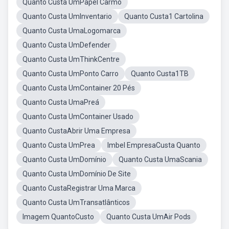
Quanto Custa UmPapel Carmo
Quanto Custa UmInventario
Quanto Custa1 Cartolina
Quanto Custa UmaLogomarca
Quanto Custa UmDefender
Quanto Custa UmThinkCentre
Quanto Custa UmPonto Carro
Quanto Custa1TB
Quanto Custa UmContainer 20 Pés
Quanto Custa UmaPreá
Quanto Custa UmContainer Usado
Quanto CustaAbrir Uma Empresa
Quanto Custa UmPrea
Imbel EmpresaCusta Quanto
Quanto Custa UmDomínio
Quanto Custa UmaScania
Quanto Custa UmDomínio De Site
Quanto CustaRegistrar Uma Marca
Quanto Custa UmTransatlânticos
Imagem QuantoCusto
Quanto Custa UmAir Pods