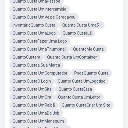
Quanto Custa UmaPessoa
Quanto Custa UmIntercambio
Quanto Custa UmVeipe Caregaveu
InventárioQuanto Custa
Quanto Custa Uma51
Quanto Custa UmaLogo
Quanto CustaLã
Quanto CustaFazer Uma Logo
Quanto Custa UmaThumbnail
QuantoMe Custa
QuantoCustara
Quanto Custa UmContainer
Quanto Custaa Sua Marca
Quanto Custa UmComputador
PodeQuanto Custa
Quanto CustaO Login
Quanto Custa UmLogotipo
Quanto Custa UmSite
Quanto CustaEssa
Quanto Custa UmOra
Quanto Custa UmLeitor
Quanto Custa UmRaibã
Quanto CustaCriar Um Site
Quanto Custa UmaDo Job
Quanto Custa UmManequim