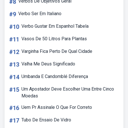
#8
Verbos De Objetivos Geral
#9
Verbo Ser Em Italiano
#10
Verbo Gustar Em Espanhol Tabela
#11
Vasos De 50 Litros Para Plantas
#12
Varginha Fica Perto De Qual Cidade
#13
Valha Me Deus Significado
#14
Umbanda E Candomblé Diferença
#15
Um Apostador Deve Escolher Uma Entre Cinco
Moedas
#16
Uem Pr Assinale O Que For Correto
#17
Tubo De Ensaio De Vidro