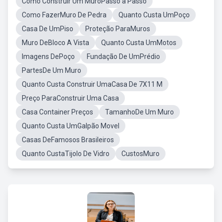
Como Construir Um MuroPasso a Passo
Como FazerMuro De Pedra
Quanto Custa UmPoço
Casa De UmPiso
Proteção ParaMuros
Muro DeBloco A Vista
Quanto Custa UmMotos
Imagens DePoço
Fundação De UmPrédio
PartesDe Um Muro
Quanto Custa Construir UmaCasa De 7X11 M
Preço ParaConstruir Uma Casa
Casa Container Preços
TamanhoDe Um Muro
Quanto Custa UmGalpão Movel
Casas DeFamosos Brasileiros
Quanto CustaTijolo De Vidro
CustosMuro