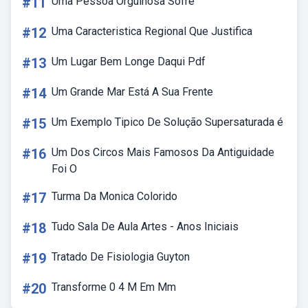
#11
Uma Pessoa Orgulhosa Sofre
#12
Uma Caracteristica Regional Que Justifica
#13
Um Lugar Bem Longe Daqui Pdf
#14
Um Grande Mar Está A Sua Frente
#15
Um Exemplo Tipico De Solução Supersaturada é
#16
Um Dos Circos Mais Famosos Da Antiguidade
Foi O
#17
Turma Da Monica Colorido
#18
Tudo Sala De Aula Artes - Anos Iniciais
#19
Tratado De Fisiologia Guyton
#20
Transforme 0 4 M Em Mm