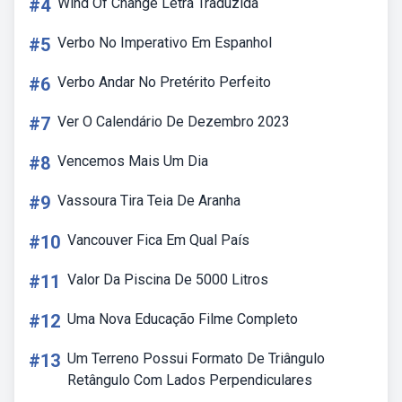
#4
Wind Of Change Letra Traduzida
#5
Verbo No Imperativo Em Espanhol
#6
Verbo Andar No Pretérito Perfeito
#7
Ver O Calendário De Dezembro 2023
#8
Vencemos Mais Um Dia
#9
Vassoura Tira Teia De Aranha
#10
Vancouver Fica Em Qual País
#11
Valor Da Piscina De 5000 Litros
#12
Uma Nova Educação Filme Completo
#13
Um Terreno Possui Formato De Triângulo
Retângulo Com Lados Perpendiculares