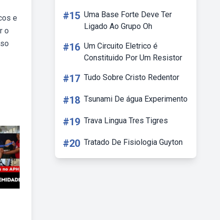
#15
Uma Base Forte Deve Ter
cos e
Ligado Ao Grupo Oh
r o
sso
#16
Um Circuito Eletrico é
Constituido Por Um Resistor
#17
Tudo Sobre Cristo Redentor
#18
Tsunami De água Experimento
#19
Trava Lingua Tres Tigres
#20
Tratado De Fisiologia Guyton