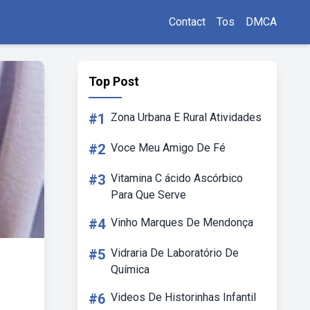
Contact
Tos
DMCA
Top Post
#1
Zona Urbana E Rural Atividades
#2
Voce Meu Amigo De Fé
#3
Vitamina C ácido Ascórbico
Para Que Serve
#4
Vinho Marques De Mendonça
#5
Vidraria De Laboratório De
Química
#6
Videos De Historinhas Infantil