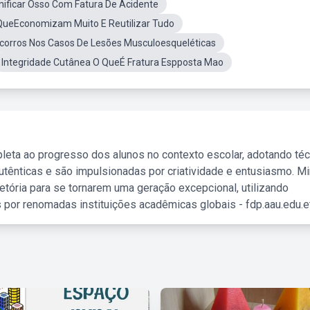
ificar Osso Com Fatura De Acidente
ueEconomizam Muito E Reutilizar Tudo
corros Nos Casos De Lesões Musculoesqueléticas
Integridade Cutânea O QueÉ Fratura Espposta Mao
leta ao progresso dos alunos no contexto escolar, adotando té
tênticas e são impulsionadas por criatividade e entusiasmo. M
etória para se tornarem uma geração excepcional, utilizando
 por renomadas instituições acadêmicas globais - fdp.aau.edu.et