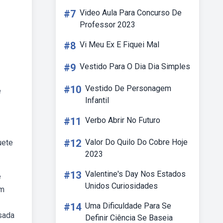
#7
Video Aula Para Concurso De
Professor 2023
#8
Vi Meu Ex E Fiquei Mal
#9
Vestido Para O Dia Dia Simples
#10
Vestido De Personagem
e
Infantil
#11
Verbo Abrir No Futuro
#12
Valor Do Quilo Do Cobre Hoje
uete
2023
#13
Valentine's Day Nos Estados
e
Unidos Curiosidades
em
#14
Uma Dificuldade Para Se
sada
Definir Ciência Se Baseia