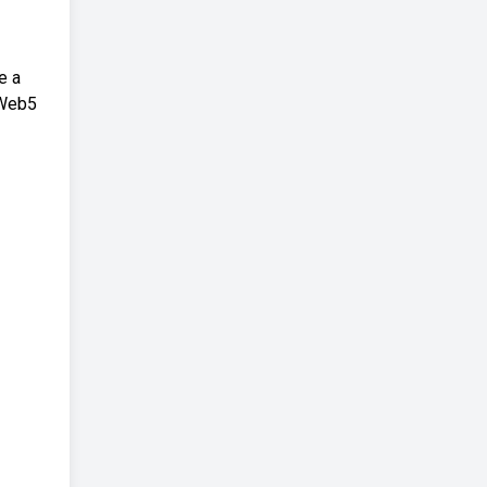
e a
 Web5