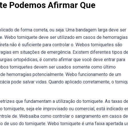
ete Podemos Afirmar Que
plicado de forma correta, ou seja: Uma bandagem larga deve ser
. Webo torniquete deve ser utilizado em casos de hemorragias
eta não é suficiente para controlar o. Webos torniquetes são
rragias em situações de emergência. Existem diferentes tipos d
urgias ortopédicas, é correto afirmar que você deve entrar para
Webos torniquetes devem ser usados somente como último
e de hemorragias potencialmente. Webo funcionamento de um
icácia pode salvar vidas. Quando aplicado corretamente, o torniq
etrizes que fundamentam a utilização do torniquete. As taxas d
 torniquete, seja ele improvisado ou comercial, está indicado 
trole de. Websaiba como controlar o sangramento em casos de
 de uso do torniquete. Webo torniquete é uma faixa apertada u