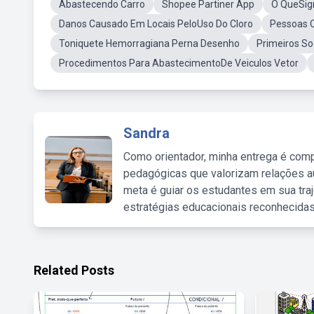
Abastecendo Carro
Shopee Partiner App
O QueSign
Danos Causado Em Locais PeloUso Do Cloro
Pessoas Q
Toniquete Hemorragiana Perna Desenho
Primeiros So
Procedimentos Para AbastecimentoDe Veiculos Vetor
Sandra
Como orientador, minha entrega é comp
pedagógicas que valorizam relações au
meta é guiar os estudantes em sua traj
estratégias educacionais reconhecidas
Related Posts