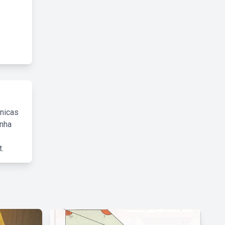
cnicas
inha
.