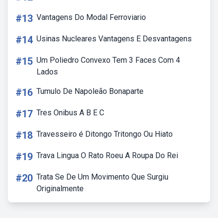
#13
Vantagens Do Modal Ferroviario
#14
Usinas Nucleares Vantagens E Desvantagens
#15
Um Poliedro Convexo Tem 3 Faces Com 4
Lados
#16
Tumulo De Napoleão Bonaparte
#17
Tres Onibus A B E C
#18
Travesseiro é Ditongo Tritongo Ou Hiato
#19
Trava Lingua O Rato Roeu A Roupa Do Rei
#20
Trata Se De Um Movimento Que Surgiu
Originalmente