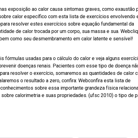
as exposição ao calor causa sintomas graves, como exaustão 
sobre calor específico com esta lista de exercícios envolvendo
bpara resolver estes exercícios sobre equação fundamental da
antidade de calor trocada por um corpo, sua massa e sua. Webcli
r, bem como seu desmembramento em calor latente e sensível!
pais fórmulas usadas para o cálculo do calor e veja alguns exercíc
 prevenir doenças renais. Pacientes com esse tipo de doença nã
ra resolver o exercício, somaremos as quantidades de calor 
aremos o resultado a zero, confira: Webconfira esta lista de
s conhecimentos sobre essa importante grandeza física relacion
 sobre calorimetria e suas propriedades. (ufsc 2010) o tipo de 