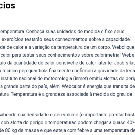
cios
e temperatura. Conheça suas unidades de medida e fixe seus
 exercícios testarão seus conhecimentos sobre a capacidade
ade de calor e a variação da temperatura de um corpo. Webclique
e calor para testar seus conhecimentos sobre calorimetria! Web
o da quantidade de calor sensível e de calor latente. Joab sila
 o técnico pep guardiola finalmente confirmou a gravidade da les
instituto nacional de meteorologia (inmet) emitiu alertas de per
a grande parte do país, além. Webcalor é energia que transita d
atura. Temperatura é a grandeza associada à medida do grau de
sabendo sua densidade e seu volume (é importante prestar bast
á sob alerta de perigo e temperaturas podem chegar a quase 40
e 80 kg de massa e que esteja com febre a uma temperatura d