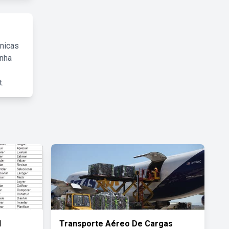
cnicas
inha
.
l
Transporte Aéreo De Cargas