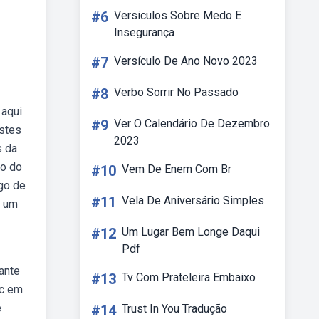
#6
Versiculos Sobre Medo E
Insegurança
#7
Versículo De Ano Novo 2023
#8
Verbo Sorrir No Passado
 aqui
#9
Ver O Calendário De Dezembro
estes
2023
s da
ão do
#10
Vem De Enem Com Br
igo de
#11
Vela De Aniversário Simples
e um
#12
Um Lugar Bem Longe Daqui
Pdf
ante
#13
Tv Com Prateleira Embaixo
ºc em
e
#14
Trust In You Tradução