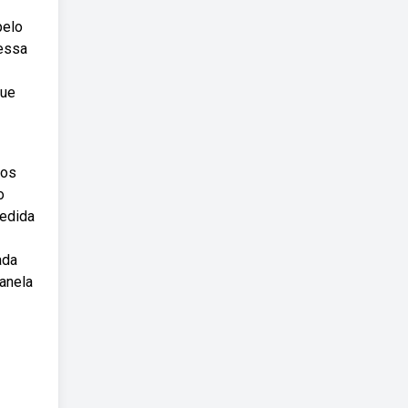
pelo
 essa
que
ios
o
cedida
ada
panela