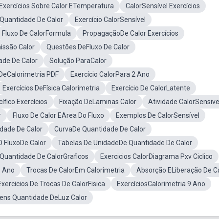
Exercícios Sobre Calor ETemperatura
CalorSensível Exercícios
eQuantidade De Calor
Exercício CalorSensível
Fluxo De CalorFormula
PropagaçãoDe Calor Exercícios
issão Calor
Questões DeFluxo De Calor
ade De Calor
Solução ParaCalor
 DeCalorimetria PDF
Exercício CalorPara 2 Ano
Exercícios DeFísica Calorimetria
Exercício De CalorLatente
ífico Exercícios
Fixação DeLaminas Calor
Atividade CalorSensive
r
Fluxo De Calor EArea Do Fluxo
Exemplos De CalorSensível
dade De Calor
CurvaDe Quantidade De Calor
O FluxoDe Calor
Tabelas De UnidadeDe Quantidade De Calor
 Quantidade De CalorGraficos
Exercicios CalorDiagrama Pxv Ciclico
5 Ano
Trocas De CalorEm Calorimetria
Absorção ELiberação De C
Exercicios De Trocas De CalorFisica
ExercíciosCalorimetria 9 Ano
ens Quantidade DeLuz Calor