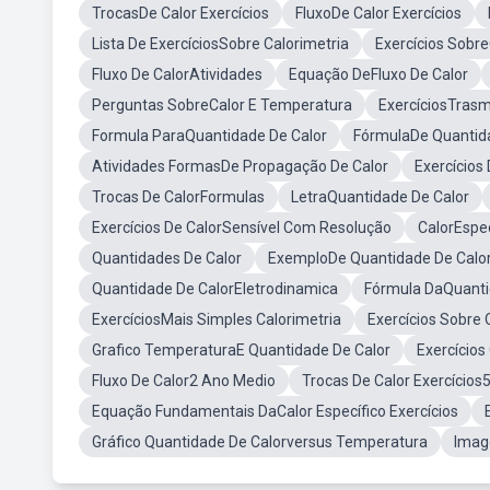
TrocasDe Calor Exercícios
FluxoDe Calor Exercícios
Lista De ExercíciosSobre Calorimetria
Exercícios Sobr
Fluxo De CalorAtividades
Equação DeFluxo De Calor
Perguntas SobreCalor E Temperatura
ExercíciosTrasm
Formula ParaQuantidade De Calor
FórmulaDe Quantid
Atividades FormasDe Propagação De Calor
Exercícios
Trocas De CalorFormulas
LetraQuantidade De Calor
Exercícios De CalorSensível Com Resolução
CalorEspec
Quantidades De Calor
ExemploDe Quantidade De Calo
Quantidade De CalorEletrodinamica
Fórmula DaQuanti
ExercíciosMais Simples Calorimetria
Exercícios Sobre 
Grafico TemperaturaE Quantidade De Calor
Exercícios
Fluxo De Calor2 Ano Medio
Trocas De Calor Exercícios
Equação Fundamentais DaCalor Específico Exercícios
Gráfico Quantidade De Calorversus Temperatura
Imag