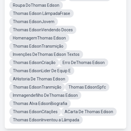
Roupa DoThomas Edison
Thomas Edison LâmpadaFrase
Thomas EdisonJovem
Thomas EdisonVendendo Doces
HomenagemThomas Edison
Thomas EdisonTransmição
Invenções DeThomas Edison Textos
Thomas EdisonCriação
Erro DeThomas Edison
Thomas EdisonLider De Equip E
AHistoria De Thomas Edison
Thomas EdisonTranmição
Thomas EdisonSpfc
Immagendefilho DeThomas Edison
Thomas Alva EdisonBiografia
Thomas EdisonCitações
ACarta De Thomas Edison
Thomas EdisonInventou a Lâmpada