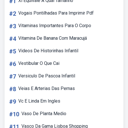
#1
Xl Equivale A Qual Tamanho
#2
Vogais Pontilhadas Para Imprimir Pdf
#3
Vitaminas Importantes Para O Corpo
#4
Vitamina De Banana Com Maracujá
#5
Videos De Historinhas Infantil
#6
Vestibular O Que Cai
#7
Versiculo De Pascoa Infantil
#8
Veias E Arterias Das Pernas
#9
Vc E Linda Em Ingles
#10
Vaso De Planta Medio
#11
Vasco Da Gama Lisboa Shopping