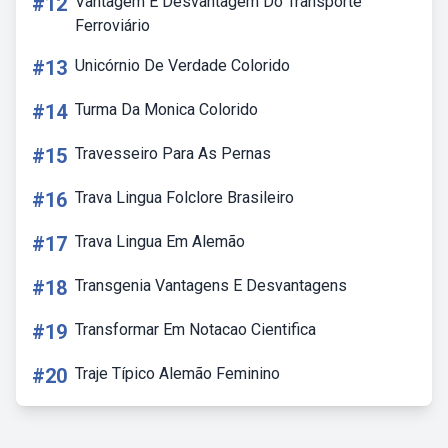
#12
Vantagem E Desvantagem Do Transporte
Ferroviário
#13
Unicórnio De Verdade Colorido
#14
Turma Da Monica Colorido
#15
Travesseiro Para As Pernas
#16
Trava Lingua Folclore Brasileiro
#17
Trava Lingua Em Alemão
#18
Transgenia Vantagens E Desvantagens
#19
Transformar Em Notacao Cientifica
#20
Traje Típico Alemão Feminino