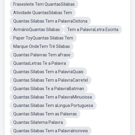
Frasesleite Tem QuantasSilabas
Atividade QuantasSilabas Tem
Quantas Silabas Tem a PalavraOxitona
ArmárioQuantas Sílabas
Tem a PalavraLetra Escrita
Paper ToyQuantas Silabas Tem
Marque OndeTem Trê Sílabas
Quantas Palavras Tem aFrase
QuantasLetras Te a Palavra
Quantas Sílabas Tem a PalavraQuais
Quantas Silabas Tem a PalavraCarretel
Quantas Sílabas Te a PalavraBatman
Quantas Silabas Tem a PalavraMinuciosa
Quantas Silabas Tem aLingua Portuguesa
Quantas Sílabas Tem as Palavras
Quantas Silatema Palavra
Quantas Silabas Tem a PalavraIncriveis