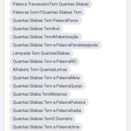
Palavra TravesseiroTem Quantas Sílabas
Palavras Com PQuantas Sílabas Tem
Quantas Sílabas Tem PalavraFlores
Quantas Silabas TemAvó
Quantas Silabas TemAlfabetização
Quantas Sílabas Tem a PalavraParalelepípedo
Lampada Tem QuantasSilabas
Quantas Sílabas Tem a PalavraREI
Alfabeto Tem QuantasLetras
Quantas Sílabas Tem a PalavraMeia
Quantas Silabas Tem a PalavraQueijo
Quantas Sílaba TemMelancia
Quantas Sílabas Tem a PalavraPulseira
Quantas Sílabas Tem a PalavraSadia
Quantas Silabas TemO Desneho
Quantas Sílabas Tem a PalavraUma