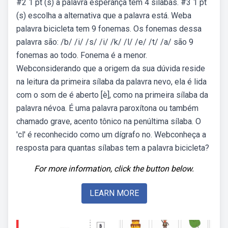
#2 1 pt (s) a palavra esperança tem 4 sílabas. #3 1 pt
(s) escolha a alternativa que a palavra está. Weba
palavra bicicleta tem 9 fonemas. Os fonemas dessa
palavra são: /b/ /i/ /s/ /i/ /k/ /l/ /e/ /t/ /a/ são 9
fonemas ao todo. Fonema é a menor.
Webconsiderando que a origem da sua dúvida reside
na leitura da primeira sílaba da palavra nevo, ela é lida
com o som de é aberto [è], como na primeira sílaba da
palavra névoa. É uma palavra paroxítona ou também
chamado grave, acento tônico na penúltima sílaba. O
'cl' é reconhecido como um dígrafo no. Webconheça a
resposta para quantas sílabas tem a palavra bicicleta?
For more information, click the button below.
LEARN MORE