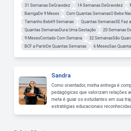
31 Semanas DeGravidez
14 Semanas DeGravidez
BarrigaDe 9 Meses
Com Quantas SemanasO Bebe Na
Tamanho Bebê9 Semanas
Quantas SemanasSE Faz a
Quantas SemanasDura Uma Gestação
20 Semanas D
9 MesesContado Com Semana
32 SemanasSão Quan
BCF a PartirDe Quantas Semanas
6 MesesSao Quant
Sandra
Como orientador, minha entrega é comp
pedagógicas que valorizam relações au
meta é guiar os estudantes em sua traj
estratégias educacionais reconhecidas