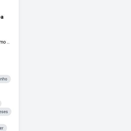
oa
o ...
anho
eses
er