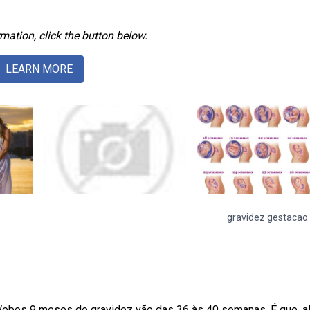
mation, click the button below.
LEARN MORE
gravidez gestacao
Webos 9 meses de gravidez vão das 36 às 40 semanas. É que, 