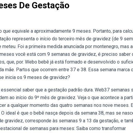
ses De Gestação
 que equivale a aproximadamente 9 meses. Portanto, para calcu
ação representa o início do terceiro mês de gravidez (de 9 se
e meteu. Foi a primeira medida anunciada por montenegro, mas a
os meses você está com 9 semanas de gravidez, é preciso saber
s, que, por. Webo bebê já está formado e desenvolvido o sufici
o da mãe. Partos que ocorrem entre 37 e 38. Essa semana marca 
e inicia os 9 meses de gravidez?
é essencial saber que a gestação padrão dura. Web37 semanas 
 ao início do 9º mês de gravidez. Veja o que acontece a parti
cer a qualquer momento das quatro semanas nos nove meses. E
 O ideal é que o bebê nasça depois da semana 38, mas se nasc
de gravidez, corresponde às semanas 9 a 13 da gestação, e ta
 gestacional de semanas para meses: Saiba como transformar