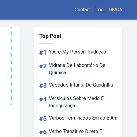
Contact
Tos
DMCA
Top Post
#1
Youre My Person Tradução
#2
Vidraria De Laboratório De
Química
#3
Vestidos Infantil De Quadrilha
#4
Versiculos Sobre Medo E
Insegurança
#5
Verbos Terminados Em ão E Am
#6
Verbo Transitivo Direto E