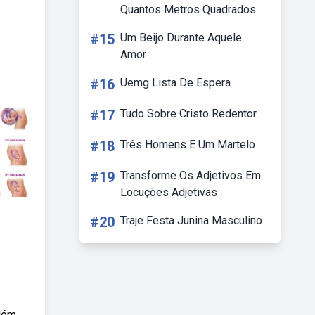
Quantos Metros Quadrados
#15
Um Beijo Durante Aquele
Amor
#16
Uemg Lista De Espera
#17
Tudo Sobre Cristo Redentor
#18
Três Homens E Um Martelo
#19
Transforme Os Adjetivos Em
Locuções Adjetivas
#20
Traje Festa Junina Masculino
além