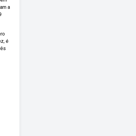
çam a
9
ero
z, é
rês