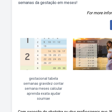
semanas da gestação em meses!
For more infor
gestacional tabela
semanas gravidez contar
semana meses calcular
aprenda exata ajudar
soumae
Com exceção do obstetra ou dos profissionais que. 