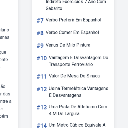
Indireto Exercicios 7 Ano Com
Gabarito
#7
Verbo Preferir Em Espanhol
lar o
#8
Verbo Comer Em Espanhol
manas
#9
Venus De Milo Pintura
 que
#10
Vantagem E Desvantagem Do
ente
Transporte Ferroviário
o
#11
Valor De Mesa De Sinuca
são
#12
Usina Termelétrica Vantagens
r das
E Desvantagens
ntre a
#13
Uma Pista De Atletismo Com
er
4 M De Largura
mbém
#14
Um Metro Cúbico Equivale A