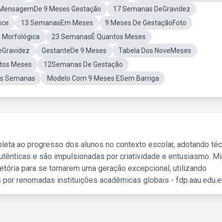
MensagemDe 9 Meses Gestação
17 Semanas DeGravidez
sce
13 SemanasEm Meses
9 Meses De GestaçãoFoto
 Morfológica
23 SemanasÉ Quantos Meses
eGravidez
GestanteDe 9 Meses
Tabela Dos NoveMeses
tos Meses
12Semanas De Gestação
as Semanas
Modelo Com 9 Meses ESem Barriga
leta ao progresso dos alunos no contexto escolar, adotando té
tênticas e são impulsionadas por criatividade e entusiasmo. M
etória para se tornarem uma geração excepcional, utilizando
 por renomadas instituições acadêmicas globais - fdp.aau.edu.et