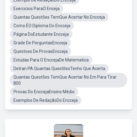
Exemplo De RedaçãoDo Encceja
Exercicios ParaO Enceja
Quantas Questões TemQue Acertar No Encceja
Como ÉO Diploma Do Encceja
Página DoEstudante Encceja
Grade De PerguntasEncceja
Questoes De ProvasEncceja
Estudas Para O EnccejaDe Matematica
Detran PA Quantas QuestõesTenho Que Acerta
Quantas Questões TemQue Acertar No Em Para Tirar
800
Provas Do EnccejaEnsino Médio
Exemplos De RedaçãoDo Encceja