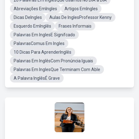
20 Palavras Em InglêsQue Usamos No DIA a DIA
Abreviações EmIngles
Artigos EmIngles
Dicas DeIngles
Aulas De InglesProfessor Kenny
Esquerdo EmInglês
Frases Informais
Palavras Em InglesE Signifcado
PalavrasComus Em Ingles
10 Dicas Para AprenderInglês
Palavras Em InglêsCom Pronúncia Iguais
Palavras Em InglesQue Terminam Com Able
A Palavra InglêsÉ Grave