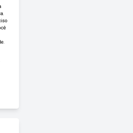
a
a.
ciso
ocê
de.
e