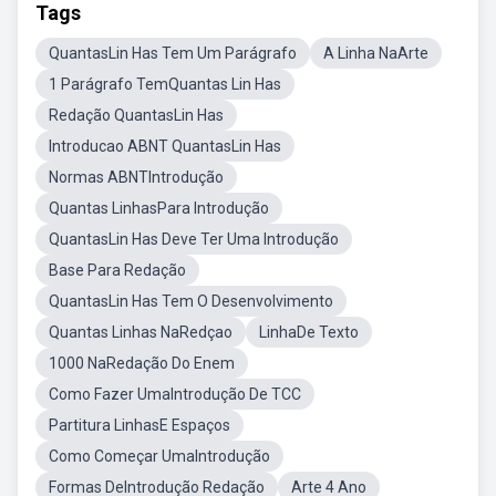
Tags
QuantasLin Has Tem Um Parágrafo
A Linha NaArte
1 Parágrafo TemQuantas Lin Has
Redação QuantasLin Has
Introducao ABNT QuantasLin Has
Normas ABNTIntrodução
Quantas LinhasPara Introdução
QuantasLin Has Deve Ter Uma Introdução
Base Para Redação
QuantasLin Has Tem O Desenvolvimento
Quantas Linhas NaRedçao
LinhaDe Texto
1000 NaRedação Do Enem
Como Fazer UmaIntrodução De TCC
Partitura LinhasE Espaços
Como Começar UmaIntrodução
Formas DeIntrodução Redação
Arte 4 Ano