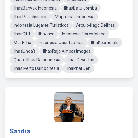
IlhasBanyak Indonésia
IlhasBatu Jomba
IlhasParadisiacas
Mapa IlhasIndonesia
Indonesia Lugares Turisticos
Arquipélago DeIlhas
IlhasGil T
IlhaJaya
Indonesia Flores Island
Mar EIlha
Indonesia QusntasIlhas
IlhaKosmolets
IlhasLinda's
IlhasRaja Ampat Images
Quaro Ilhas DaIndonesia
IlhasDesertas
Ilhas Perto DaIndonesia
IlhaPhai Den
Sandra