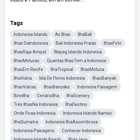
Tags
Indonesia Islands
As Ilhas
IlhaBali
Ilhas DaIndonesia
Bali Indonesia Praias
IlhasFoto
IlhasRaja Ampat
Wayag Islands Indonesia
IlhasMolucas
Quantas IlhasTem a Indonesia
IlhasEm Recife
IlhaTropical
IlhasMoluca
IlhaViária
Isla De Flores Indonesia
IlhasBanyak
IlhasViárias
IlhasBanyaks
Indonesia Paisagem
BineIlha
CenárioIlha
IlhaScenery
Três IlhasNa Indonesia
IlhaDestino
Onde Ficaa Indonesia
Indonesia Islands Names
IlhaSumatra
Indonesia IlhaAssombrosa
Indonesia Paisagens
Conhecer Indonesia
Indonesia Islands Beach
IlhasJava