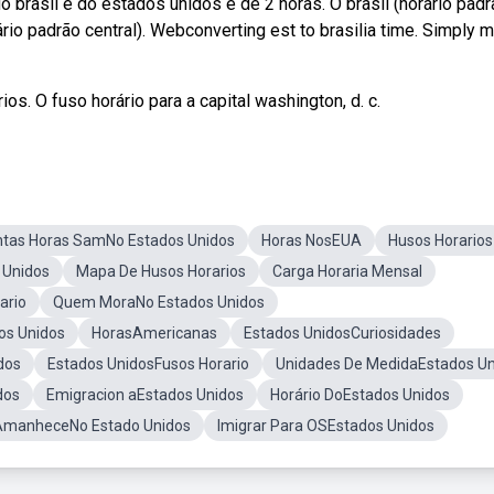
o brasil e do estados unidos é de 2 horas. O brasil (horário pad
ário padrão central). Webconverting est to brasilia time. Simply
ios. O fuso horário para a capital washington, d. c.
tas Horas SamNo Estados Unidos
Horas NosEUA
Husos Horarios
 Unidos
Mapa De Husos Horarios
Carga Horaria Mensal
ario
Quem MoraNo Estados Unidos
os Unidos
HorasAmericanas
Estados UnidosCuriosidades
dos
Estados UnidosFusos Horario
Unidades De MedidaEstados Un
dos
Emigracion aEstados Unidos
Horário DoEstados Unidos
AmanheceNo Estado Unidos
Imigrar Para OSEstados Unidos