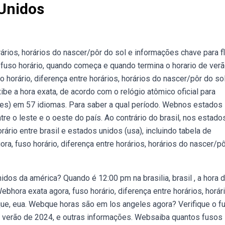
Unidos
ários, horários do nascer/pôr do sol e informações chave para fl
fuso horário, quando começa e quando termina o horario de ver
 horário, diferença entre horários, horários do nascer/pôr do so
ibe a hora exata, de acordo com o relógio atômico oficial para
ades) em 57 idiomas. Para saber a qual período. Webnos estados
re o leste e o oeste do país. Ao contrário do brasil, nos estado
rio entre brasil e estados unidos (usa), incluindo tabela de
ra, fuso horário, diferença entre horários, horários do nascer/p
dos da américa? Quando é 12:00 pm na brasilia, brasil , a hora 
ebhora exata agora, fuso horário, diferença entre horários, horár
que, eua. Webque horas são em los angeles agora? Verifique o f
e verão de 2024, e outras informações. Websaiba quantos fusos