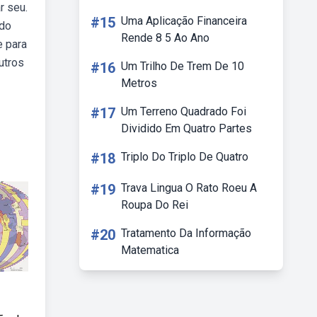
r seu.
#15
Uma Aplicação Financeira
 do
Rende 8 5 Ao Ano
e para
utros
#16
Um Trilho De Trem De 10
Metros
#17
Um Terreno Quadrado Foi
Dividido Em Quatro Partes
#18
Triplo Do Triplo De Quatro
#19
Trava Lingua O Rato Roeu A
Roupa Do Rei
#20
Tratamento Da Informação
Matematica