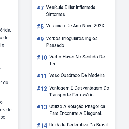
#7
Vesícula Biliar Inflamada
Sintomas
#8
Versículo De Ano Novo 2023
órida,
ão de
#9
Verbos Irregulares Ingles
l e
Passado
#10
Verbo Haver No Sentido De
Ter
s
#11
Vaso Quadrado De Madeira
ôr do
#12
Vantagem E Desvantagem Do
Transporte Ferroviário
do
#13
Utilize A Relação Pitagórica
ios do
Para Encontrar A Diagonal.
uso
#14
Unidade Federativa Do Brasil