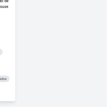
rão de
 mouse
idos