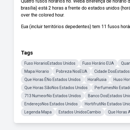
Quatro fusos horários no. Weba diferença de horário d
brasília) está 2 horas a frente do estados unidos (hor
over the colored hour.
Eua (incluir territórios depedentes) tem 11 fusos horár
Tags
Fuso HorarioEstados Unidos
Fuso Horário EUA
Quan
Mapa Horario
Pobreza NosEUA
Cidade DosEstados
Que Horas ÉNo Estados Unidos
HoraRusia
Huso Hor
Que Horas SãoNos Estados Unidos
PerfumesNo Estad
713 NumeorNo Estados Unidos
Banco DosEstados Uni
EndereçoNos Estados Unidos
HortifrutiNo Estados Uni
Legenda Mapa
Estados UnidosCambio
Que Horas 