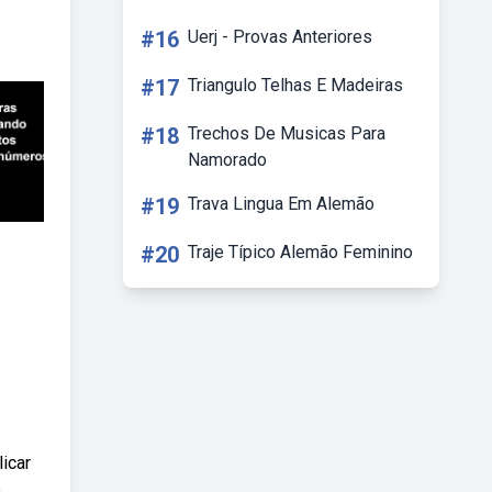
#16
Uerj - Provas Anteriores
#17
Triangulo Telhas E Madeiras
#18
Trechos De Musicas Para
Namorado
#19
Trava Lingua Em Alemão
#20
Traje Típico Alemão Feminino
icar
e