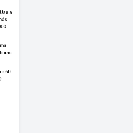
 Use a
 nós
000
uma
(horas
or 60,
0