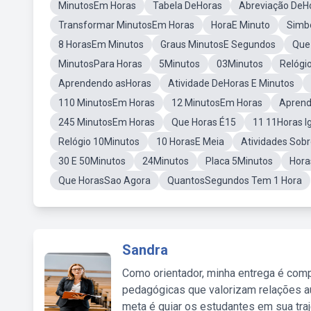
MinutosEm Horas
Tabela DeHoras
Abreviação DeHo
Transformar MinutosEm Horas
HoraE Minuto
Simb
8 HorasEm Minutos
Graus MinutosE Segundos
Que
MinutosPara Horas
5Minutos
03Minutos
Relógi
Aprendendo asHoras
Atividade DeHoras E Minutos
110 MinutosEm Horas
12 MinutosEm Horas
Aprend
245 MinutosEm Horas
Que Horas É15
11 11Horas I
Relógio 10Minutos
10 HorasE Meia
Atividades Sob
30 E 50Minutos
24Minutos
Placa 5Minutos
Hora
Que HorasSao Agora
QuantosSegundos Tem 1 Hora
Sandra
Como orientador, minha entrega é comp
pedagógicas que valorizam relações au
meta é guiar os estudantes em sua traj