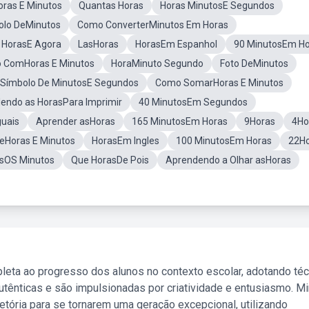
ras E Minutos
Quantas Horas
Horas MinutosE Segundos
olo DeMinutos
Como ConverterMinutos Em Horas
 HorasE Agora
LasHoras
HorasEm Espanhol
90 MinutosEm H
o ComHoras E Minutos
HoraMinuto Segundo
Foto DeMinutos
Símbolo De MinutosE Segundos
Como SomarHoras E Minutos
endo as HorasPara Imprimir
40 MinutosEm Segundos
guais
Aprender asHoras
165 MinutosEm Horas
9Horas
4Ho
reHoras E Minutos
HorasEm Ingles
100 MinutosEm Horas
22H
sOS Minutos
Que HorasDe Pois
Aprendendo a Olhar asHoras
leta ao progresso dos alunos no contexto escolar, adotando té
tênticas e são impulsionadas por criatividade e entusiasmo. M
etória para se tornarem uma geração excepcional, utilizando