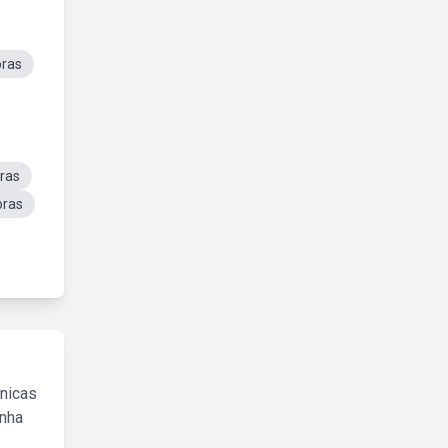
oras
ras
oras
cnicas
inha