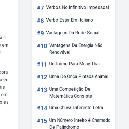
#7
Verbos No Infinitivo Impessoal
#8
Verbo Estar Em Italiano
#9
Vantagens Da Rede Social
a 1
os em
#10
Vantagens Da Energia Não
Renovável
e
#11
Uniforme Para Muay Thai
dora
#12
Unha De Onça Pintada Animal
eja.
ais
#13
Uma Competição De
s em
Matemática Consiste
ples,
#14
Uma Chuva Diferente Letra
#15
Um Número Inteiro é Chamado
De Palíndromo