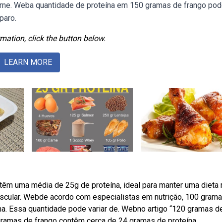
 carne. Weba quantidade de proteína em 150 gramas de frango po
paro.
mation, click the button below.
LEARN MORE
êm uma média de 25g de proteína, ideal para manter uma dieta 
uscular. Webde acordo com especialistas em nutrição, 100 gram
a. Essa quantidade pode variar de. Webno artigo “120 gramas d
 gramas de frango contêm cerca de 24 gramas de proteína.