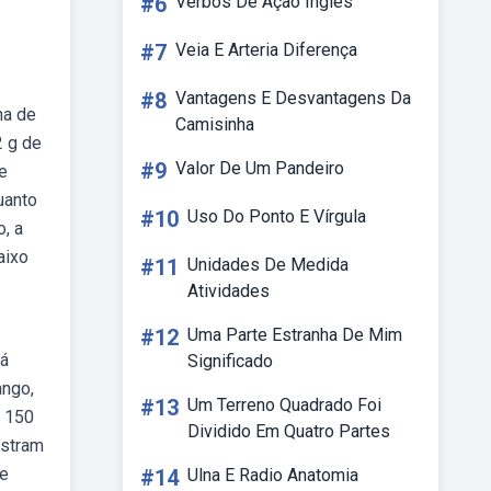
#6
Verbos De Ação Ingles
#7
Veia E Arteria Diferença
#8
Vantagens E Desvantagens Da
ha de
Camisinha
2 g de
#9
Valor De Um Pandeiro
e
uanto
#10
Uso Do Ponto E Vírgula
, a
aixo
#11
Unidades De Medida
Atividades
#12
Uma Parte Estranha De Mim
rá
Significado
ango,
#13
Um Terreno Quadrado Foi
, 150
Dividido Em Quatro Partes
nstram
ne
#14
Ulna E Radio Anatomia