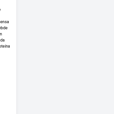
e
pensa
Webde
em
 da
oteína