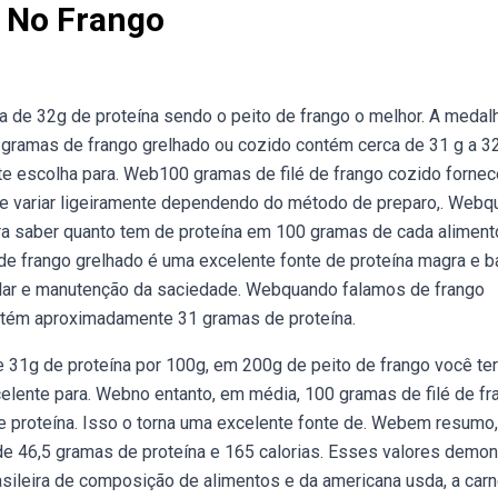
 No Frango
 de 32g de proteína sendo o peito de frango o melhor. A medal
 gramas de frango grelhado ou cozido contém cerca de 31 g a 3
te escolha para. Web100 gramas de filé de frango cozido fornec
de variar ligeiramente dependendo do método de preparo,. Webq
a saber quanto tem de proteína em 100 gramas de cada alimento
lé de frango grelhado é uma excelente fonte de proteína magra e b
ular e manutenção da saciedade. Webquando falamos de frango
ntém aproximadamente 31 gramas de proteína.
31g de proteína por 100g, em 200g de peito de frango você te
elente para. Webno entanto, em média, 100 gramas de filé de fr
 proteína. Isso o torna uma excelente fonte de. Webem resumo
de 46,5 gramas de proteína e 165 calorias. Esses valores demo
sileira de composição de alimentos e da americana usda, a car