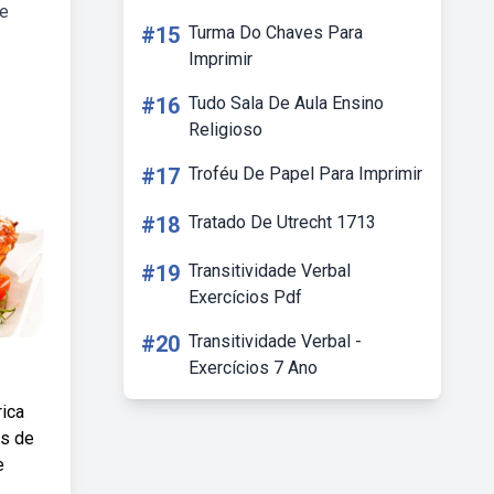
de
#15
Turma Do Chaves Para
Imprimir
#16
Tudo Sala De Aula Ensino
Religioso
#17
Troféu De Papel Para Imprimir
#18
Tratado De Utrecht 1713
#19
Transitividade Verbal
Exercícios Pdf
#20
Transitividade Verbal -
Exercícios 7 Ano
rica
as de
e