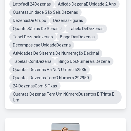
Lotofacil 24Dezenas
Adição DezenaE Unidade 2 Ano
QuantasUnidade São Seis Dezenas
DezenasDe Grupo
DezenasFiguras
Quanto São as De Senas 9
Tabela DeDezenas
Tabel DezenaInverido
Bingo DasDezenas
Decomposicao UnidadeDezena
Atividades De Sistema De Numeração Decimal
Tabelas ComDezena
Bingo DosNumerais Dezena
Quantas Dezenas Há NoN Umero 52536
Quantas Dezenas TemO Numero 292950
24 DezenasCom 5 Fixas
Quantas Dezenas Tem Um NúmeroDuzentos E Trinta E
Um