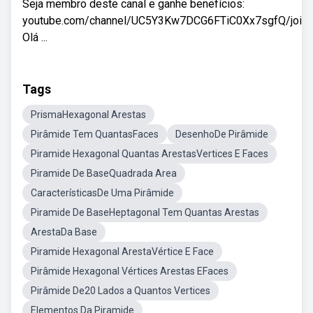
Seja membro deste canal e ganhe benefícios:
youtube.com/channel/UC5Y3Kw7DCG6FTiC0Xx7sgfQ/join
Olá ...
Tags
PrismaHexagonal Arestas
Pirâmide Tem QuantasFaces
DesenhoDe Pirâmide
Piramide Hexagonal Quantas ArestasVertices E Faces
Piramide De BaseQuadrada Area
CaracterísticasDe Uma Pirâmide
Piramide De BaseHeptagonal Tem Quantas Arestas
ArestaDa Base
Piramide Hexagonal ArestaVértice E Face
Pirâmide Hexagonal Vértices Arestas EFaces
Pirâmide De20 Lados a Quantos Vertices
Elementos Da Piramide