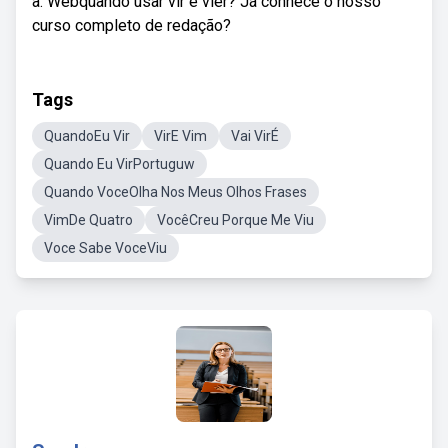
a. Webquando usar vir e vier? Já conhece o nosso
curso completo de redação?
Tags
QuandoEu Vir
VirE Vim
Vai VirÉ
Quando Eu VirPortuguw
Quando VoceOlha Nos Meus Olhos Frases
VimDe Quatro
VocêCreu Porque Me Viu
Voce Sabe VoceViu