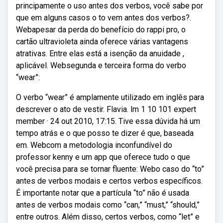
principamente o uso antes dos verbos, você sabe por
que em alguns casos o to vem antes dos verbos?.
Webapesar da perda do benefício do rappi pro, o
cartão ultravioleta ainda oferece várias vantagens
atrativas. Entre elas está a isenção da anuidade ,
aplicável. Websegunda e terceira forma do verbo
“wear”:
O verbo “wear” é amplamente utilizado em inglês para
descrever o ato de vestir. Flavia. lm 1 10 101 expert
member · 24 out 2010, 17:15. Tive essa dúvida há um
tempo atrás e o que posso te dizer é que, baseada
em. Webcom a metodologia inconfundível do
professor kenny e um app que oferece tudo o que
você precisa para se tornar fluente: Webo caso do “to”
antes de verbos modais e certos verbos específicos.
É importante notar que a partícula “to” não é usada
antes de verbos modais como “can,” “must,” “should,”
entre outros. Além disso, certos verbos, como “let” e