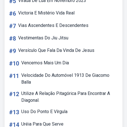
#5
Virada De Lua Em Novembro 2023
#6
Victoria E Mistério Vida Real
#7
Vias Ascendentes E Descendentes
#8
Vestimentas Do Jiu Jitsu
#9
Versículo Que Fala Da Vinda De Jesus
#10
Vencemos Mais Um Dia
#11
Velocidade Do Automóvel 1913 De Giacomo
Balla
#12
Utilize A Relação Pitagórica Para Encontrar A
Diagonal.
#13
Uso Do Ponto E Vírgula
#14
Uréia Para Que Serve