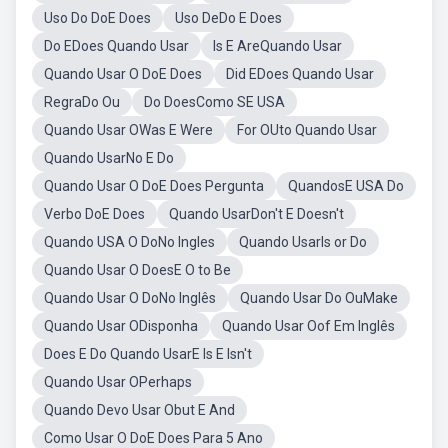
Uso Do DoE Does
Uso DeDo E Does
Do EDoes Quando Usar
Is E AreQuando Usar
Quando Usar O DoE Does
Did EDoes Quando Usar
RegraDo Ou
Do DoesComo SE USA
Quando Usar OWas E Were
For OUto Quando Usar
Quando UsarNo E Do
Quando Usar O DoE Does Pergunta
QuandosE USA Do
Verbo DoE Does
Quando UsarDon't E Doesn't
Quando USA O DoNo Ingles
Quando UsarIs or Do
Quando Usar O DoesE O to Be
Quando Usar O DoNo Inglês
Quando Usar Do OuMake
Quando Usar ODisponha
Quando Usar Oof Em Inglês
Does E Do Quando UsarE Is E Isn't
Quando Usar OPerhaps
Quando Devo Usar Obut E And
Como Usar O DoE Does Para 5 Ano