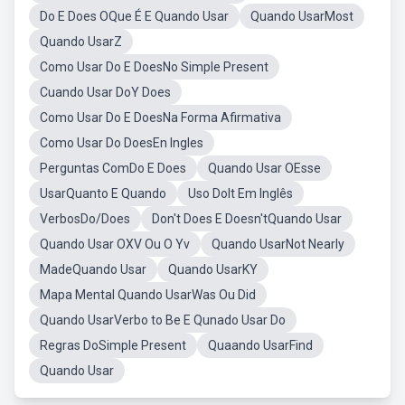
Do E Does OQue É E Quando Usar
Quando UsarMost
Quando UsarZ
Como Usar Do E DoesNo Simple Present
Cuando Usar DoY Does
Como Usar Do E DoesNa Forma Afirmativa
Como Usar Do DoesEn Ingles
Perguntas ComDo E Does
Quando Usar OEsse
UsarQuanto E Quando
Uso DoIt Em Inglês
VerbosDo/Does
Don't Does E Doesn'tQuando Usar
Quando Usar OXV Ou O Yv
Quando UsarNot Nearly
MadeQuando Usar
Quando UsarKY
Mapa Mental Quando UsarWas Ou Did
Quando UsarVerbo to Be E Qunado Usar Do
Regras DoSimple Present
Quaando UsarFind
Quando Usar