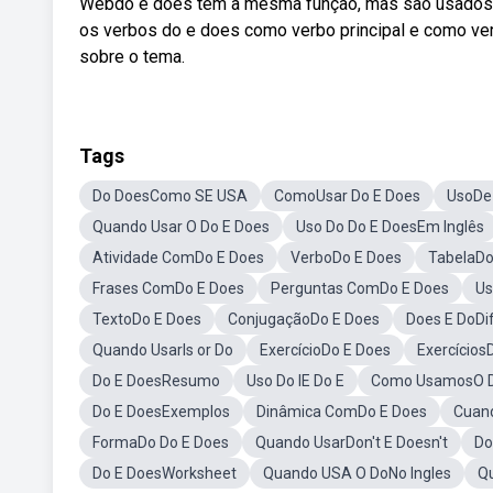
Webdo e does tem a mesma função, mas são usados c
os verbos do e does como verbo principal e como verb
sobre o tema.
Tags
Do DoesComo SE USA
ComoUsar Do E Does
UsoDe
Quando Usar O Do E Does
Uso Do Do E DoesEm Inglês
Atividade ComDo E Does
VerboDo E Does
TabelaDo
Frases ComDo E Does
Perguntas ComDo E Does
Us
TextoDo E Does
ConjugaçãoDo E Does
Does E DoDi
Quando UsarIs or Do
ExercícioDo E Does
Exercícios
Do E DoesResumo
Uso Do IE Do E
Como UsamosO D
Do E DoesExemplos
Dinâmica ComDo E Does
Cuan
FormaDo Do E Does
Quando UsarDon't E Doesn't
Do
Do E DoesWorksheet
Quando USA O DoNo Ingles
Q