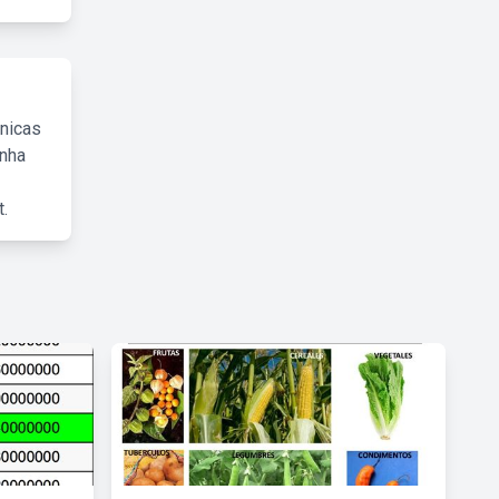
cnicas
inha
.