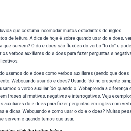
úvida que costuma incomodar muitos estudantes de inglês.
s de leitura. A dica de hoje é sobre quando usar do e does, ve
ara que servem? O do e does são flexões do verbo “to do” e pod
 os verbos auxiliares do e does para fazer perguntas e negati
icativos.
ndo usamos do e does como verbos auxiliares (sendo que does
sente. Webquando usar do e does? Usando ‘do’ no presente simp
usamos o verbo auxiliar ‘do’ quando o. Webaprenda a diferença 
em frases afirmativas, negativas e interrogativas. Veja exemplo
 os auxiliares do e does para fazer perguntas em inglês com ver
ras e dicas. Webquando e como usar o do e o does? Muitas pes
que servem e quando temos que usar.
mation, click the button below.