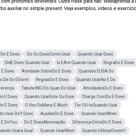
om pronomes diferentes: Outra frase para não. Webaprenda a 
o auxiliar no simple present. Veja exemplos, vídeos e exercíci
 Do E Does
Do Ou DoesComo Usar
Quando Usar Does
DidE Does Quando Usar
Is EAre Quando Usar
RegraDo E Does
 E Does
Atividade SobreDo E Does
Quandos EUSA Do
o De Do EDomt
RegrasDo E Does
Quando UsarNo E Do
ferença
Tabela ING Eto Quan Do Usar
AtividadesDo E Does
Do E Does
Quando UsarEste Ou Esse
Charge ComDo E Does
o E Does
O Uso DoMany E Much
For OU toQuando Usar
do Usar DoY Does
AuxiliarDo E Does
Quando UsarWhen
 E DoYou
Do E DoesAbreviação
Diferença EntreDo E Does
uando Usara Qual
Quando UsarMost
Quando UtilizarDoesn't