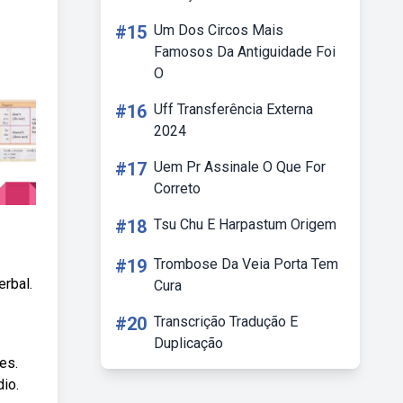
#15
Um Dos Circos Mais
Famosos Da Antiguidade Foi
O
#16
Uff Transferência Externa
2024
#17
Uem Pr Assinale O Que For
Correto
#18
Tsu Chu E Harpastum Origem
#19
Trombose Da Veia Porta Tem
rbal.
Cura
#20
Transcrição Tradução E
Duplicação
es.
io.