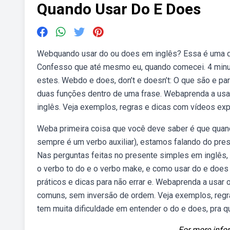
Quando Usar Do E Does
Webquando usar do ou does em inglês? Essa é uma d
Confesso que até mesmo eu, quando comecei. 4 minuto
estes. Webdo e does, don’t e doesn’t: O que são e p
duas funções dentro de uma frase. Webaprenda a usar
inglês. Veja exemplos, regras e dicas com vídeos expl
Weba primeira coisa que você deve saber é que qua
sempre é um verbo auxiliar), estamos falando do pre
Nas perguntas feitas no presente simples em inglês, 
o verbo to do e o verbo make, e como usar do e does 
práticos e dicas para não errar e. Webaprenda a usar
comuns, sem inversão de ordem. Veja exemplos, reg
tem muita dificuldade em entender o do e does, pra 
For more infor