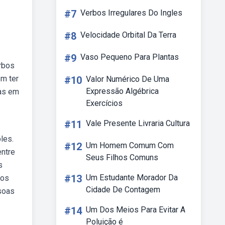
#7
Verbos Irregulares Do Ingles
#8
Velocidade Orbital Da Terra
#9
Vaso Pequeno Para Plantas
rbos
em ter
#10
Valor Numérico De Uma
Expressão Algébrica
vas em
Exercícios
#11
Vale Presente Livraria Cultura
les.
#12
Um Homem Comum Com
entre
Seus Filhos Comuns
s
#13
Um Estudante Morador Da
bos
Cidade De Contagem
soas
#14
Um Dos Meios Para Evitar A
Poluição é