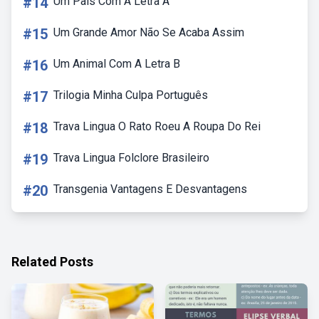
#14
Um Pais Com A Letra A
#15
Um Grande Amor Não Se Acaba Assim
#16
Um Animal Com A Letra B
#17
Trilogia Minha Culpa Português
#18
Trava Lingua O Rato Roeu A Roupa Do Rei
#19
Trava Lingua Folclore Brasileiro
#20
Transgenia Vantagens E Desvantagens
Related Posts