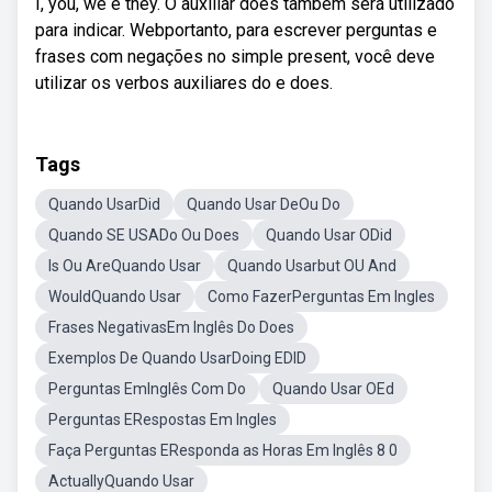
I, you, we e they. O auxiliar does também será utilizado
para indicar. Webportanto, para escrever perguntas e
frases com negações no simple present, você deve
utilizar os verbos auxiliares do e does.
Tags
Quando UsarDid
Quando Usar DeOu Do
Quando SE USADo Ou Does
Quando Usar ODid
Is Ou AreQuando Usar
Quando Usarbut OU And
WouldQuando Usar
Como FazerPerguntas Em Ingles
Frases NegativasEm Inglês Do Does
Exemplos De Quando UsarDoing EDID
Perguntas EmInglês Com Do
Quando Usar OEd
Perguntas ERespostas Em Ingles
Faça Perguntas EResponda as Horas Em Inglês 8 0
ActuallyQuando Usar