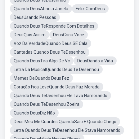
Quando Deus TeDesenhou
Quando DeusAbriu a Janela
Feliz ComDeus
DeusUsando Pessoas
Quando Deus TeResponde Com Detalhes
DeusQuis Assim
DeusCriou Voce
Voz Da VerdadeQuando Deus SE Cala
Cantadas Quando Deus TeDesenhou
Quando DeusTira Algo De Vc
DeusDando a Vida
Letra Da MusicalQuando Deus Te Desenhou
Memes DeQuando Deus Fez
Coração Fica LeveQuando Deus Faz Morada
Quando Deus TeDesenhou Ele Tava Namorando
Quando Deus TeDesenhou Zoeira
Quando DeusDiz Não
Deus Meu Me Guardes QuandoSaio E Quando Chego
Letra Quando Deus TeDesenhou Ele Stava Namorando