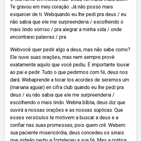
Te gravou em meu coração. Já não posso mais
esquecer de ti. Webquando eu lhe pedi pra deus / eu
não sabia que ele me surpreenderia / escolhendo o
mais lindo sorriso / pra alegrar a minha vida / onde
encontrarei palavras / pra
Webvocê quer pedir algo a deus, mas não sabe como?
Ele ouve suas orações, mas nem sempre provê
exatamente aquilo que você pediu. É importante louvar
ao pai e pedir. Tudo o que pedirmos com fé, deus nos
dará. Webaprende a tocar los acordes de seremos um
(mariana aguiar) en cifra club quando eu lhe pedi pra
deus / eu não sabia que ele me surpreenderia /
escolhendo o mais lindo. Webna bíblia, deus diz que
ouvirá a nossas orações e as nossas súplicas. Que
esses versículos te motivem a buscar a deus e a
confiar nas suas promessas, pois quem crê. Webem
sua paciente misericórdia, deus concedeu os sinais
que gideão pediu e fortaleceu a sua fé. Mas a prática