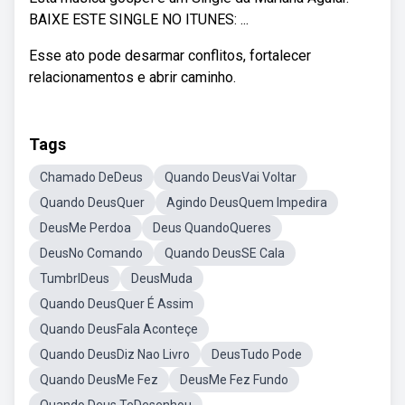
BAIXE ESTE SINGLE NO ITUNES: ...
Esse ato pode desarmar conflitos, fortalecer
relacionamentos e abrir caminho.
Tags
Chamado DeDeus
Quando DeusVai Voltar
Quando DeusQuer
Agindo DeusQuem Impedira
DeusMe Perdoa
Deus QuandoQueres
DeusNo Comando
Quando DeusSE Cala
TumbrlDeus
DeusMuda
Quando DeusQuer É Assim
Quando DeusFala Aconteçe
Quando DeusDiz Nao Livro
DeusTudo Pode
Quando DeusMe Fez
DeusMe Fez Fundo