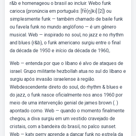
r&b e homenageou o brasil ao incluir. Webo funk
carioca (pronúncia em português: [fɐ̃(ŋ)ki] [2]) ou
simplesmente funk — também chamado de baile funk
ou favela funk no mundo anglófono — é um gênero
musical. Web — inspirado no soul, no jazz e no rhythm
and blues (r&b), o funk americano surgiu entre o final
da década de 1950 e início da década de 1960,.
Web — entenda por que o líbano é alvo de ataques de
israel. Grupo militante hezbollah atua no sul do líbano e
surgiu após invasão israelense à região.
Webdescendente direto do soul, do rhythm & blues e
do jazz, o funk nasce oficialmente nos anos 1960 por
meio de uma intervenção genial de james brown (. )
apontado como. Web — quando o momento finalmente
chegou, a diva surgiu em um vestido cravejado de
cristais, com a bandeira do brasil, no palco sunset.
Web — katy perry aprende a dançar funk no estrela da