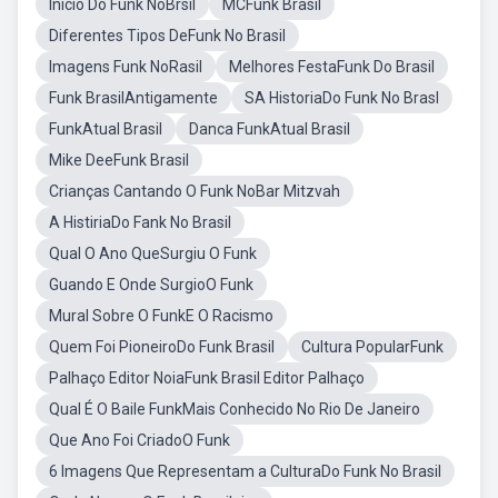
Inicio Do Funk NoBrsil
MCFunk Brasil
Diferentes Tipos DeFunk No Brasil
Imagens Funk NoRasil
Melhores FestaFunk Do Brasil
Funk BrasilAntigamente
SA HistoriaDo Funk No Brasl
FunkAtual Brasil
Danca FunkAtual Brasil
Mike DeeFunk Brasil
Crianças Cantando O Funk NoBar Mitzvah
A HistiriaDo Fank No Brasil
Qual O Ano QueSurgiu O Funk
Guando E Onde SurgioO Funk
Mural Sobre O FunkE O Racismo
Quem Foi PioneiroDo Funk Brasil
Cultura PopularFunk
Palhaço Editor NoiaFunk Brasil Editor Palhaço
Qual É O Baile FunkMais Conhecido No Rio De Janeiro
Que Ano Foi CriadoO Funk
6 Imagens Que Representam a CulturaDo Funk No Brasil