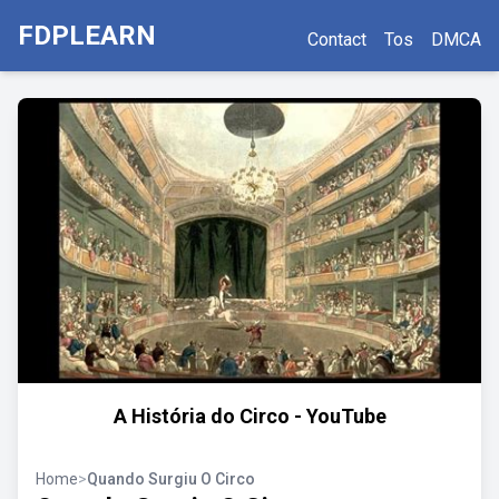
FDPLEARN
Contact
Tos
DMCA
A História do Circo - YouTube
Home
>
Quando Surgiu O Circo