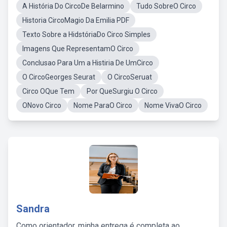
A História Do CircoDe Belarmino
Tudo SobreO Circo
Historia CircoMagio Da Emilia PDF
Texto Sobre a HidstóriaDo Circo Simples
Imagens Que RepresentamO Circo
Conclusao Para Um a Histiria De UmCirco
O CircoGeorges Seurat
O CircoSeruat
Circo OQue Tem
Por QueSurgiu O Circo
ONovo Circo
Nome ParaO Circo
Nome VivaO Circo
Sandra
Como orientador, minha entrega é completa ao