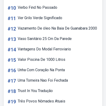
#10
Verbo Find No Passado
#11
Ver Grilo Verde Significado
#12
Vazamento De óleo Na Baia De Guanabara 2000
#13
Vaso Sanitário 25 Cm Da Parede
#14
Vantagens Do Modal Ferroviario
#15
Valor Piscina De 1000 Litros
#16
Unha Com Coração Na Ponta
#17
Uma Torneira Nao Foi Fechada
#18
Trust In You Tradução
#19
Três Povos Nômades Atuais