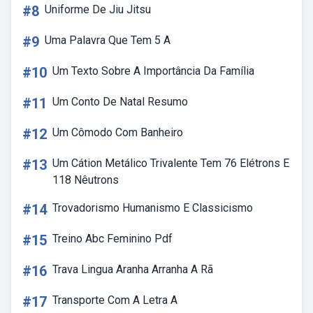
#8
Uniforme De Jiu Jitsu
#9
Uma Palavra Que Tem 5 A
#10
Um Texto Sobre A Importância Da Família
#11
Um Conto De Natal Resumo
#12
Um Cômodo Com Banheiro
#13
Um Cátion Metálico Trivalente Tem 76 Elétrons E
118 Nêutrons
#14
Trovadorismo Humanismo E Classicismo
#15
Treino Abc Feminino Pdf
#16
Trava Lingua Aranha Arranha A Rã
#17
Transporte Com A Letra A