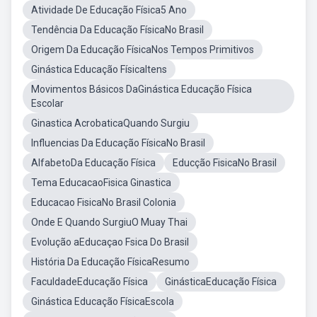
Atividade De Educação Física5 Ano
Tendência Da Educação FísicaNo Brasil
Origem Da Educação FísicaNos Tempos Primitivos
Ginástica Educação FísicaItens
Movimentos Básicos DaGinástica Educação Física
Escolar
Ginastica AcrobaticaQuando Surgiu
Influencias Da Educação FísicaNo Brasil
AlfabetoDa Educação Física
Educção FisicaNo Brasil
Tema EducacaoFisica Ginastica
Educacao FisicaNo Brasil Colonia
Onde E Quando SurgiuO Muay Thai
Evolução aEducaçao Fsica Do Brasil
História Da Educação FísicaResumo
FaculdadeEducação Física
GinásticaEducação Física
Ginástica Educação FísicaEscola